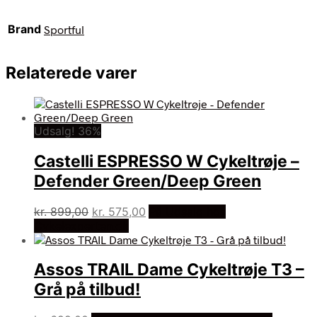
Brand
Sportful
Relaterede varer
Udsalg! 36%
Castelli ESPRESSO W Cykeltrøje –
Defender Green/Deep Green
Den
Den
kr.
899,00
kr.
575,00
På Udsalg hos
oprindelige
aktuelle
Cykelexperten.dk
pris
pris
var:
er:
Assos TRAIL Dame Cykeltrøje T3 –
kr. 899,00.
kr. 575,00.
Grå på tilbud!