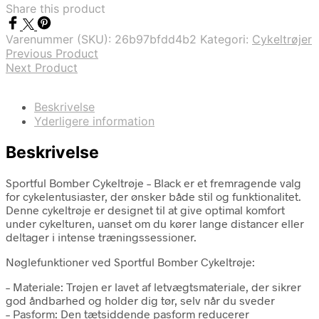
Share this product
kr. 829,00.
kr. 580,00.
Varenummer (SKU):
26b97bfdd4b2
Kategori:
Cykeltrøjer
Previous Product
Next Product
Beskrivelse
Yderligere information
Beskrivelse
Sportful Bomber Cykeltrøje – Black er et fremragende valg
for cykelentusiaster, der ønsker både stil og funktionalitet.
Denne cykeltrøje er designet til at give optimal komfort
under cykelturen, uanset om du kører lange distancer eller
deltager i intense træningssessioner.
Nøglefunktioner ved Sportful Bomber Cykeltrøje:
– Materiale: Trøjen er lavet af letvægtsmateriale, der sikrer
god åndbarhed og holder dig tør, selv når du sveder
– Pasform: Den tætsiddende pasform reducerer