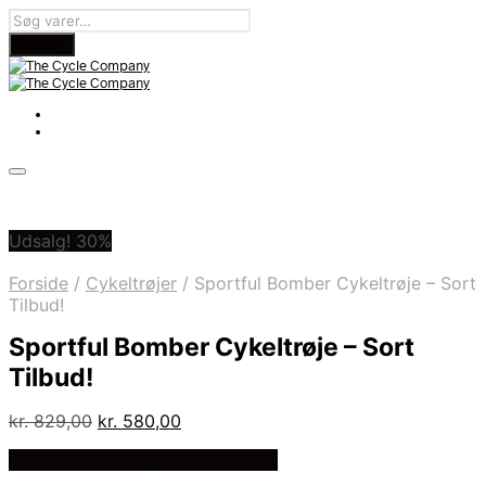
Udsalg! 30%
Forside
/
Cykeltrøjer
/
Sportful Bomber Cykeltrøje – Sort
Tilbud!
Sportful Bomber Cykeltrøje – Sort
Tilbud!
Den
Den
kr.
829,00
kr.
580,00
oprindelige
aktuelle
På Udsalg hos Cykelexperten.dk
pris
pris
var:
er: