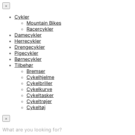
×
Cykler
Mountain Bikes
Racercykler
Damecykler
Herrecykler
Drengecykler
Pigecykler
Børnecykler
Tilbehør
Bremser
Cykelhjelme
Cykelbriller
Cykelkurve
Cykeltasker
Cykeltrøjer
Cykeltøj
×
What are you looking for?