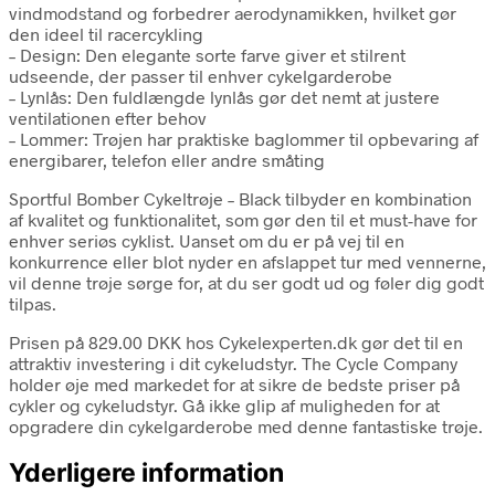
vindmodstand og forbedrer aerodynamikken, hvilket gør
den ideel til racercykling
– Design: Den elegante sorte farve giver et stilrent
udseende, der passer til enhver cykelgarderobe
– Lynlås: Den fuldlængde lynlås gør det nemt at justere
ventilationen efter behov
– Lommer: Trøjen har praktiske baglommer til opbevaring af
energibarer, telefon eller andre småting
Sportful Bomber Cykeltrøje – Black tilbyder en kombination
af kvalitet og funktionalitet, som gør den til et must-have for
enhver seriøs cyklist. Uanset om du er på vej til en
konkurrence eller blot nyder en afslappet tur med vennerne,
vil denne trøje sørge for, at du ser godt ud og føler dig godt
tilpas.
Prisen på 829.00 DKK hos Cykelexperten.dk gør det til en
attraktiv investering i dit cykeludstyr. The Cycle Company
holder øje med markedet for at sikre de bedste priser på
cykler og cykeludstyr. Gå ikke glip af muligheden for at
opgradere din cykelgarderobe med denne fantastiske trøje.
Yderligere information