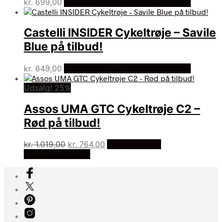
kr.
699,00
Bedste pris hos Cykelexperten.dk
Castelli INSIDER Cykeltrøje – Savile
Blue på tilbud!
kr.
649,00
Bedste pris hos Cykelexperten.dk
Udsalg! 25%
Assos UMA GTC Cykeltrøje C2 –
Rød på tilbud!
Den
Den
kr.
1.019,00
kr.
764,00
På Udsalg hos
oprindelige
aktuelle
Cykelexperten.dk
pris
pris
var:
er:
kr. 1.019,00.
kr. 764,00.