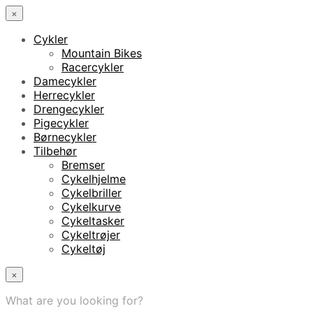
×
Cykler
Mountain Bikes
Racercykler
Damecykler
Herrecykler
Drengecykler
Pigecykler
Børnecykler
Tilbehør
Bremser
Cykelhjelme
Cykelbriller
Cykelkurve
Cykeltasker
Cykeltrøjer
Cykeltøj
×
What are you looking for?