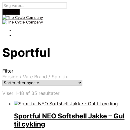
Sportful
Filter
Forside
/
Vare Brand
/
Sportful
Sorteret
Viser 1–18 af 35 resultater
efter
seneste
Sportful NEO Softshell Jakke – Gul
til cykling