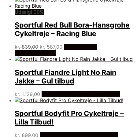
var:
er:
kr. 759,00.
kr. 531,00.
Udsalg! 30%
Sportful Red Bull Bora-Hansgrohe
Cykeltrøje – Racing Blue
Den
Den
kr.
839,00
kr.
587,00
På Udsalg hos
oprindelige
aktuelle
Cykelexperten.dk
pris
pris
var:
er:
kr. 839,00.
kr. 587,00.
Sportful Fiandre Light No Rain
Jakke – Gul tilbud
kr.
1.129,00
Bedste pris hos Cykelexperten.dk
Sportful Bodyfit Pro Cykeltrøje –
Lilla Tilbud!
kr.
899,00
Bedste pris hos Cykelexperten.dk