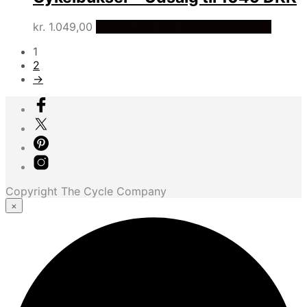
kr.
1.049,00
Bedste pris hos Cykelexperten.dk
1
2
→
Copyright The Cycle Company
×