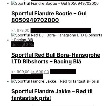
Sportful Fiandre Bootie – Gul
8050949702000
kr.
679,00
Bedste pris hos Cykelexperten.dk
Udsalg! 30%
Sportful Red Bull Bora-Hansgrohe
LTD Bibshorts – Racing Blå
Den
Den
kr.
999,00
kr.
699,00
På Udsalg hos
oprindelige
aktuelle
Cykelexperten.dk
pris
pris
var:
er:
kr. 999,00.
kr. 699,00.
Sportful Fiandre Jakke – Rød til
fantastisk pris!