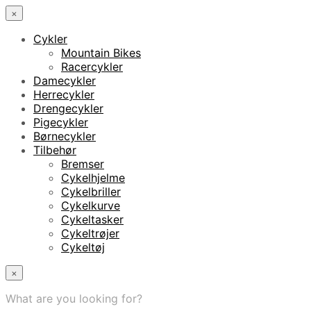
×
Cykler
Mountain Bikes
Racercykler
Damecykler
Herrecykler
Drengecykler
Pigecykler
Børnecykler
Tilbehør
Bremser
Cykelhjelme
Cykelbriller
Cykelkurve
Cykeltasker
Cykeltrøjer
Cykeltøj
×
What are you looking for?