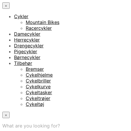
×
Cykler
Mountain Bikes
Racercykler
Damecykler
Herrecykler
Drengecykler
Pigecykler
Børnecykler
Tilbehør
Bremser
Cykelhjelme
Cykelbriller
Cykelkurve
Cykeltasker
Cykeltrøjer
Cykeltøj
×
What are you looking for?