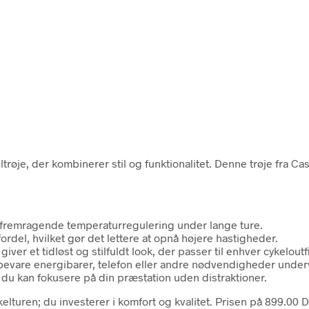
je, der kombinerer stil og funktionalitet. Denne trøje fra Caste
krer fremragende temperaturregulering under lange ture.
del, hvilket gør det lettere at opnå højere hastigheder.
er et tidløst og stilfuldt look, der passer til enhver cykeloutfi
pbevare energibarer, telefon eller andre nødvendigheder under
 du kan fokusere på din præstation uden distraktioner.
turen; du investerer i komfort og kvalitet. Prisen på 899.00 DKK 