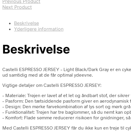
Previous Product
Next Product
Beskrivelse
Yderligere information
Beskrivelse
Castelli ESPRESSO JERSEY – Light Black/Dark Gray er en cykeltrø
ud samtidig med at de får optimal ydeevne.
Vigtige detaljer om Castelli ESPRESSO JERSEY:
– Materiale: Trøjen er lavet af et let og åndbart stof, der si
– Pasform: Den tætsiddende pasform giver en aerodynamisk for
– Design: Den mørke farvekombination af lys sort og mørk grå giv
– Funktionalitet: Trøjen har tre baglommer, så du nemt kan o
– Komfort: Flade sømme reducerer risikoen for gnidninger, så
Med Castelli ESPRESSO JERSEY får du ikke kun en trøje til cykel