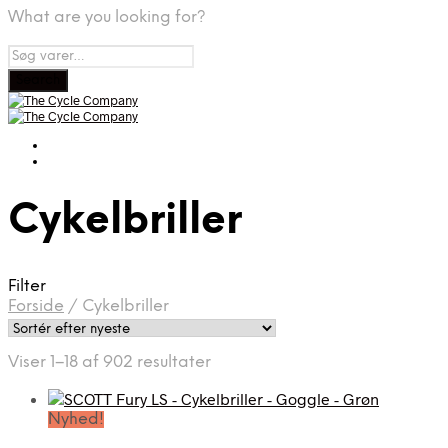
What are you looking for?
Cykelbriller
Filter
Forside
/
Cykelbriller
Sorteret
Viser 1–18 af 902 resultater
efter
seneste
Nyhed!