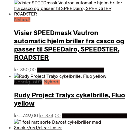
oprindelige
aktuelle
pris
pris
var:
er:
kr. 899,00.
kr. 810,00.
Nyhed!
Visier SPEEDmask Vautron
automatic hjelm briller fra casco og
passer til SPEEDairo, SPEEDSTER,
ROADSTER
kr.
850,00
Bedste pris hos Ecykelhjelm.dk
Udsalg! 50%
Nyhed!
Rudy Project Tralyx cykelbrille, Fluo
yellow
Den
Den
kr.
1.749,00
kr.
874,00
På Udsalg hos Ecykelhjelm.dk
oprindelige
aktuelle
pris
pris