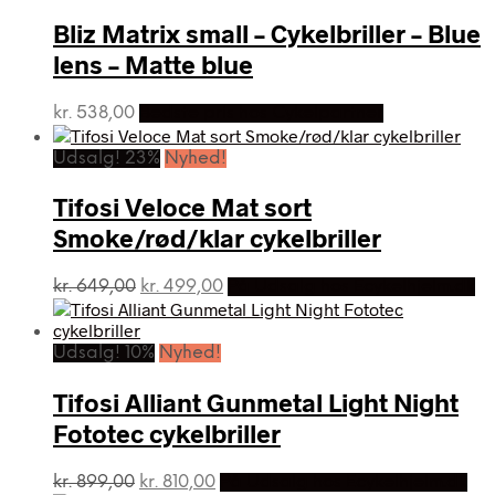
Bliz Matrix small – Cykelbriller – Blue
lens – Matte blue
kr.
538,00
Bedste pris hos Cykelpartner
Udsalg! 23%
Nyhed!
Tifosi Veloce Mat sort
Smoke/rød/klar cykelbriller
Den
Den
kr.
649,00
kr.
499,00
På Udsalg hos Ecykelhjelm.dk
oprindelige
aktuelle
pris
pris
var:
er:
Udsalg! 10%
Nyhed!
kr. 649,00.
kr. 499,00.
Tifosi Alliant Gunmetal Light Night
Fototec cykelbriller
Den
Den
kr.
899,00
kr.
810,00
På Udsalg hos Ecykelhjelm.dk