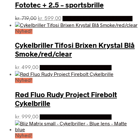
Fototec + 2.5 – sportsbrille
Den
Den
kr.
719,00
kr.
599,00
På Udsalg hos Ecykelhjelm.dk
oprindelige
aktuelle
pris
pris
Nyhed!
var:
er:
kr. 719,00.
kr. 599,00.
Cykelbriller Tifosi Brixen Krystal Blå
Smoke/red/clear
kr.
499,00
Bedste pris hos Ecykelhjelm.dk
Nyhed!
Rød Fluo Rudy Project Firebolt
Cykelbrille
kr.
999,00
Bedste pris hos Ecykelhjelm.dk
Nyhed!