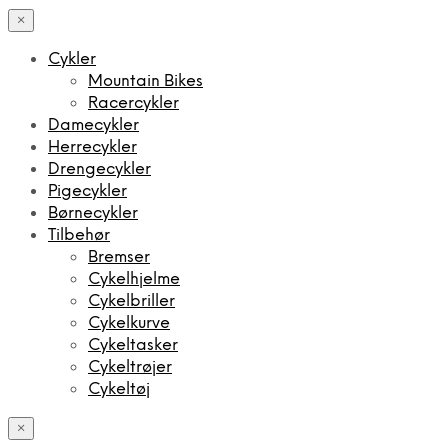
×
Cykler
Mountain Bikes
Racercykler
Damecykler
Herrecykler
Drengecykler
Pigecykler
Børnecykler
Tilbehør
Bremser
Cykelhjelme
Cykelbriller
Cykelkurve
Cykeltasker
Cykeltrøjer
Cykeltøj
×