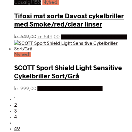
var:
er:
Udsalg! 15%
Nyhed!
kr. 1.749,00.
kr. 874,00.
Tifosi mat sorte Davost cykelbriller
med Smoke/red/clear linser
Den
Den
kr.
649,00
kr.
549,00
På Udsalg hos Ecykelhjelm.dk
oprindelige
aktuelle
pris
pris
var:
er:
Nyhed!
kr. 649,00.
kr. 549,00.
SCOTT Sport Shield Light Sensitive
Cykelbriller Sort/Grå
kr.
999,00
Bedste pris hos Cykelpartner
1
2
3
4
…
49