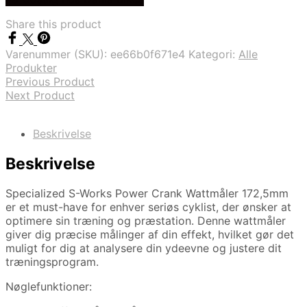
pris
pris
var:
er:
Share this product
kr. 5.499,00.
kr. 998,00.
Varenummer (SKU):
ee66b0f671e4
Kategori:
Alle
Produkter
Previous Product
Next Product
Beskrivelse
Beskrivelse
Specialized S-Works Power Crank Wattmåler 172,5mm
er et must-have for enhver seriøs cyklist, der ønsker at
optimere sin træning og præstation. Denne wattmåler
giver dig præcise målinger af din effekt, hvilket gør det
muligt for dig at analysere din ydeevne og justere dit
træningsprogram.
Nøglefunktioner: