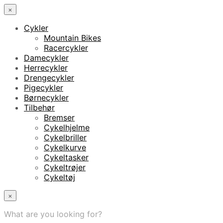
×
Cykler
Mountain Bikes
Racercykler
Damecykler
Herrecykler
Drengecykler
Pigecykler
Børnecykler
Tilbehør
Bremser
Cykelhjelme
Cykelbriller
Cykelkurve
Cykeltasker
Cykeltrøjer
Cykeltøj
×
What are you looking for?