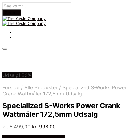
Udsalg! 82%
Forside
/
Alle Produkter
/
Specialized S-Works Power
Crank Wattmåler 172,5mm Udsalg
Specialized S-Works Power Crank
Wattmåler 172,5mm Udsalg
Den
Den
kr.
5.499,00
kr.
998,00
oprindelige
aktuelle
På Udsalg hos Dania Bikes