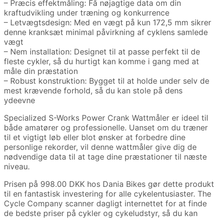
– Præcis effektmåling: Få nøjagtige data om din
kraftudvikling under træning og konkurrence
– Letvægtsdesign: Med en vægt på kun 172,5 mm sikrer
denne kranksæt minimal påvirkning af cyklens samlede
vægt
– Nem installation: Designet til at passe perfekt til de
fleste cykler, så du hurtigt kan komme i gang med at
måle din præstation
– Robust konstruktion: Bygget til at holde under selv de
mest krævende forhold, så du kan stole på dens
ydeevne
Specialized S-Works Power Crank Wattmåler er ideel til
både amatører og professionelle. Uanset om du træner
til et vigtigt løb eller blot ønsker at forbedre dine
personlige rekorder, vil denne wattmåler give dig de
nødvendige data til at tage dine præstationer til næste
niveau.
Prisen på 998.00 DKK hos Dania Bikes gør dette produkt
til en fantastisk investering for alle cykelentusiaster. The
Cycle Company scanner dagligt internettet for at finde
de bedste priser på cykler og cykeludstyr, så du kan