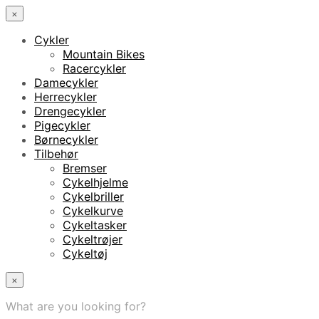
×
Cykler
Mountain Bikes
Racercykler
Damecykler
Herrecykler
Drengecykler
Pigecykler
Børnecykler
Tilbehør
Bremser
Cykelhjelme
Cykelbriller
Cykelkurve
Cykeltasker
Cykeltrøjer
Cykeltøj
×
What are you looking for?