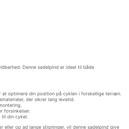
dbarhed. Denne sadelpind er ideel til både
 at optimere din position på cyklen i forskellige terræn.
aterialer, der sikrer lang levetid.
montering.
r forsinkelser.
til din cykel.
 eller op ad lange stigninger, vil denne sadelpind give