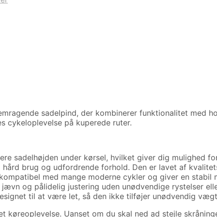
mragende sadelpind, der kombinerer funktionalitet med hol
s cykeloplevelse på kuperede ruter.
ere sadelhøjden under kørsel, hvilket giver dig mulighed for
 hård brug og udfordrende forhold. Den er lavet af kvalitetsm
 kompatibel med mange moderne cykler og giver en stabil 
 jævn og pålidelig justering uden unødvendige rystelser elle
ignet til at være let, så den ikke tilføjer unødvendig vægt 
 køreoplevelse. Uanset om du skal ned ad stejle skråninger