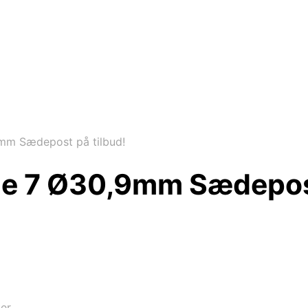
mm Sædepost på tilbud!
ne 7 Ø30,9mm Sædepost
ter