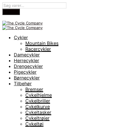
Cykler
Mountain Bikes
Racercykler
Damecykler
Herrecykler
Drengecykler
Pigecykler
Børnecykler
Tilbehør
Bremser
Cykelhjelme
Cykelbriller
Cykelkurve
Cykeltasker
Cykeltrøjer
Cykeltøj