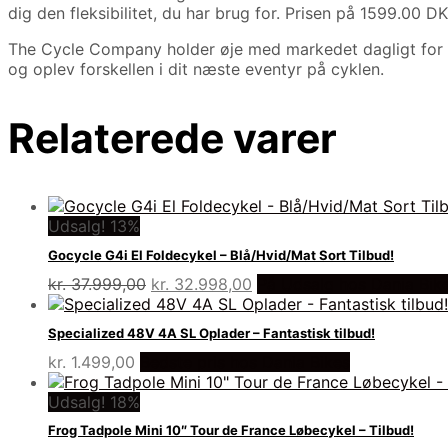
dig den fleksibilitet, du har brug for. Prisen på 1599.00 D
The Cycle Company holder øje med markedet dagligt for 
og oplev forskellen i dit næste eventyr på cyklen.
Relaterede varer
Udsalg! 13%
Gocycle G4i El Foldecykel – Blå/Hvid/Mat Sort Tilbud!
Den
Den
kr.
37.999,00
kr.
32.998,00
På Udsalg hos Dania Bik
oprindelige
aktuelle
pris
pris
Specialized 48V 4A SL Oplader – Fantastisk tilbud!
var:
er:
kr.
1.499,00
Bedste pris hos Dania Bikes
kr. 37.999,00.
kr. 32.998,00.
Udsalg! 18%
Frog Tadpole Mini 10″ Tour de France Løbecykel – Tilbud!