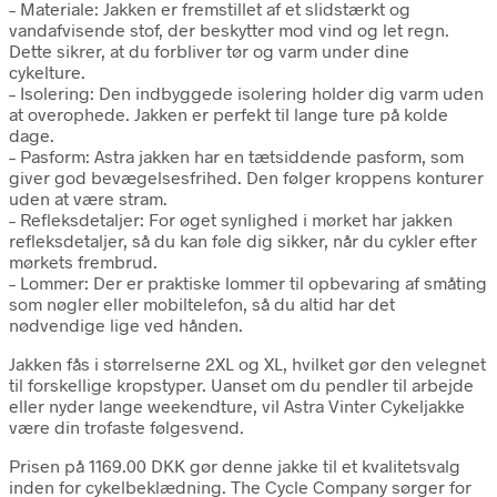
– Materiale: Jakken er fremstillet af et slidstærkt og
vandafvisende stof, der beskytter mod vind og let regn.
Dette sikrer, at du forbliver tør og varm under dine
cykelture.
– Isolering: Den indbyggede isolering holder dig varm uden
at overophede. Jakken er perfekt til lange ture på kolde
dage.
– Pasform: Astra jakken har en tætsiddende pasform, som
giver god bevægelsesfrihed. Den følger kroppens konturer
uden at være stram.
– Refleksdetaljer: For øget synlighed i mørket har jakken
refleksdetaljer, så du kan føle dig sikker, når du cykler efter
mørkets frembrud.
– Lommer: Der er praktiske lommer til opbevaring af småting
som nøgler eller mobiltelefon, så du altid har det
nødvendige lige ved hånden.
Jakken fås i størrelserne 2XL og XL, hvilket gør den velegnet
til forskellige kropstyper. Uanset om du pendler til arbejde
eller nyder lange weekendture, vil Astra Vinter Cykeljakke
være din trofaste følgesvend.
Prisen på 1169.00 DKK gør denne jakke til et kvalitetsvalg
inden for cykelbeklædning. The Cycle Company sørger for