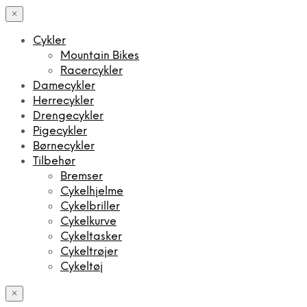
×
Cykler
Mountain Bikes
Racercykler
Damecykler
Herrecykler
Drengecykler
Pigecykler
Børnecykler
Tilbehør
Bremser
Cykelhjelme
Cykelbriller
Cykelkurve
Cykeltasker
Cykeltrøjer
Cykeltøj
×