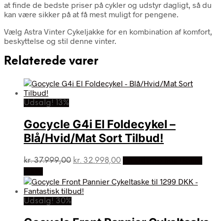
at finde de bedste priser på cykler og udstyr dagligt, så du
kan være sikker på at få mest muligt for pengene.
Vælg Astra Vinter Cykeljakke for en kombination af komfort,
beskyttelse og stil denne vinter.
Relaterede varer
Udsalg! 13%
Gocycle G4i El Foldecykel –
Blå/Hvid/Mat Sort Tilbud!
Den
Den
kr.
37.999,00
kr.
32.998,00
På Udsalg hos Dania
oprindelige
aktuelle
Bikes
pris
pris
var:
er:
kr. 37.999,00.
kr. 32.998,00.
Udsalg! 30%