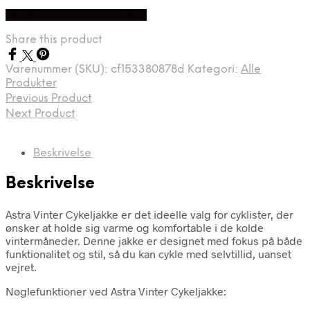
oprindelige
aktuelle
På Udsalg hos Dania Bikes
pris
pris
var:
er:
Share this product
kr. 1.299,00.
kr. 1.169,00.
Varenummer (SKU):
cf153380878d
Kategori:
Alle
Produkter
Previous Product
Next Product
Beskrivelse
Beskrivelse
Astra Vinter Cykeljakke er det ideelle valg for cyklister, der
ønsker at holde sig varme og komfortable i de kolde
vintermåneder. Denne jakke er designet med fokus på både
funktionalitet og stil, så du kan cykle med selvtillid, uanset
vejret.
Nøglefunktioner ved Astra Vinter Cykeljakke: