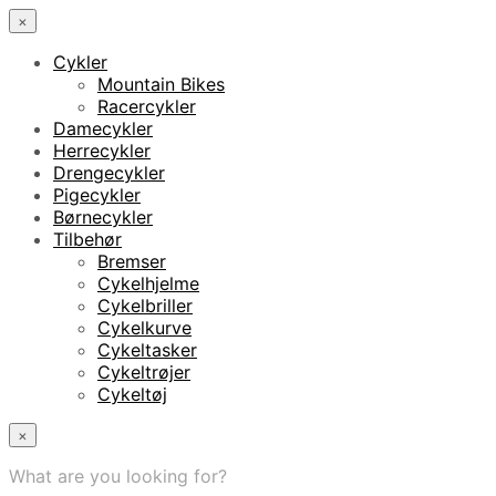
×
Cykler
Mountain Bikes
Racercykler
Damecykler
Herrecykler
Drengecykler
Pigecykler
Børnecykler
Tilbehør
Bremser
Cykelhjelme
Cykelbriller
Cykelkurve
Cykeltasker
Cykeltrøjer
Cykeltøj
×
What are you looking for?