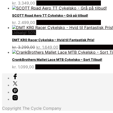
kr.
3.349,00
Bedste pris hos Cykelexperten.dk
SCOTT Road Aero TT Cykelsko – Grå på tilbud!
kr.
2.499,00
Bedste pris hos Cykelexperten.dk
Udsalg! 50%
DMT KR0 Racer Cykelsko – Hvid til Fantastisk Pris!
Den
Den
kr.
3.299,00
kr.
1.649,00
På Udsalg hos Cykelexpert
oprindelige
aktuelle
pris
pris
CrankBrothers Mallet Lace MTB Cykelsko – Sort Tilbud!
var:
er:
kr.
1.099,00
Bedste pris hos Cykelexperten.dk
kr. 3.299,00.
kr. 1.649,00.
Copyright The Cycle Company