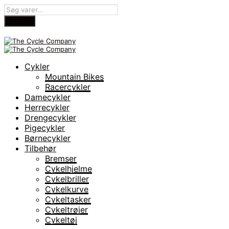
Cykler
Mountain Bikes
Racercykler
Damecykler
Herrecykler
Drengecykler
Pigecykler
Børnecykler
Tilbehør
Bremser
Cykelhjelme
Cykelbriller
Cykelkurve
Cykeltasker
Cykeltrøjer
Cykeltøj