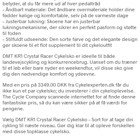
betyder, at du får mere ud af hver pedaltråd
– Åndbart materiale: Det åndbare overmateriale holder dine
fødder kølige og komfortable, selv på de varmeste dage
– Justerbar lukning: Skoene har en justerbar
lukningsmekanisme, der sikrer en perfekt pasform og støtte
til foden
– Stilfuldt udseende: Den sorte farve og det elegante design
gør skoene til et flot supplement til dit cykeloutfit
DMT KR1 Crystal Racer Cykelsko er ideelle til både
landevejscykling og konkurrencebrug. Uanset om du træner
til et løb eller bare nyder en weekendtur, vil disse sko give
dig den nødvendige komfort og ydeevne.
Med en pris på 3349.00 DKK fra Cykelexperten.dk får du
ikke kun et par cykelsko; du investerer i din cykeloplevelse.
The Cycle Company scannede internettet for at finde denne
fantastiske pris, så du kan være sikker på at få værdi for
pengene.
Vælg DMT KR1 Crystal Racer Cykelsko – Sort for at tage din
cykling til næste niveau. Gør dig klar til at opleve forskellen
med disse topklasse cykelsko.