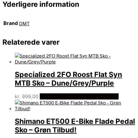
Yderligere information
Brand
DMT
Relaterede varer
Specialized 2FO Roost Flat Syn
MTB Sko – Dune/Grey/Purple
kr.
999,00
Bedste pris hos Cykelexperten.dk
Shimano ET500 E-Bike Flade Pedal
Sko – Grøn Tilbud!