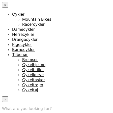
×
Cykler
Mountain Bikes
Racercykler
Damecykler
Herrecykler
Drengecykler
Pigecykler
Børnecykler
Tilbehør
Bremser
Cykelhjelme
Cykelbriller
Cykelkurve
Cykeltasker
Cykeltrøjer
Cykeltøj
×
What are you looking for?