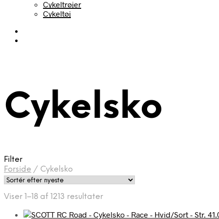
Cykeltrøjer
Cykeltøj
Cykelsko
Filter
Forside
/
Cykelsko
Sorteret
Viser 1–18 af 1213 resultater
efter
seneste