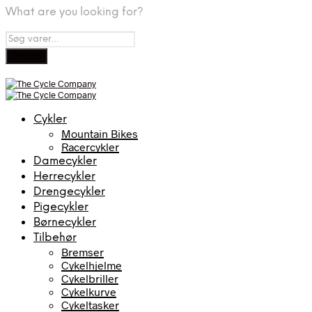
What are you looking for?
Cykler
Mountain Bikes
Racercykler
Damecykler
Herrecykler
Drengecykler
Pigecykler
Børnecykler
Tilbehør
Bremser
Cykelhjelme
Cykelbriller
Cykelkurve
Cykeltasker