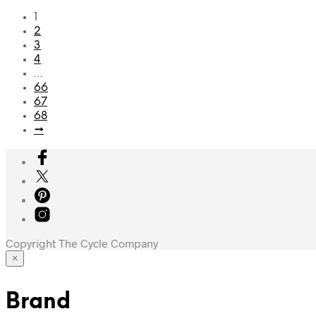
1
2
3
4
…
66
67
68
→
Copyright The Cycle Company
×
Brand