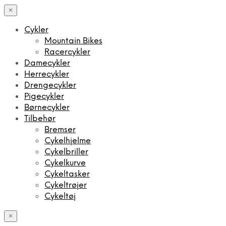
×
Cykler
Mountain Bikes
Racercykler
Damecykler
Herrecykler
Drengecykler
Pigecykler
Børnecykler
Tilbehør
Bremser
Cykelhjelme
Cykelbriller
Cykelkurve
Cykeltasker
Cykeltrøjer
Cykeltøj
×