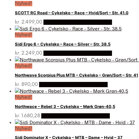
Nyhed!
SCOTT RC Road – Cykelsko – Race – Hvid/Sort – Str. 41.0
kr.
2.499,00
Bedste pris hos Cykelpartner
Nyhed!
Sidi Ergo 6 – Cykelsko – Race – Silver – Str. 38.5
kr.
2.249,00
Bedste pris hos Cykelpartner
Nyhed!
Northwave Scorpius Plus MTB – Cykelsko – Grøn/Sort – Str. 41
kr.
890,00
Bedste pris hos Cykelpartner
Nyhed!
Northwace – Rebel 3 – Cykelsko – Mørk Grøn-40,5
kr.
1.680,28
Bedste pris hos Cykelpartner
Nyhed!
Sidi Dominator X – Cykelsko – MTB – Dame – Hvid – 37