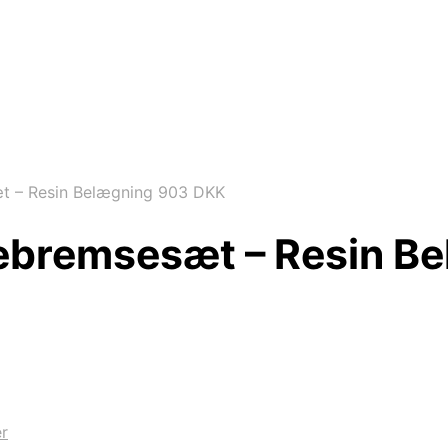
 – Resin Belægning 903 DKK
bremsesæt – Resin B
er