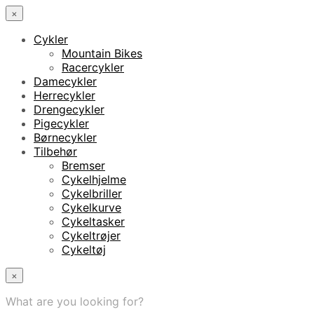
×
Cykler
Mountain Bikes
Racercykler
Damecykler
Herrecykler
Drengecykler
Pigecykler
Børnecykler
Tilbehør
Bremser
Cykelhjelme
Cykelbriller
Cykelkurve
Cykeltasker
Cykeltrøjer
Cykeltøj
×
What are you looking for?