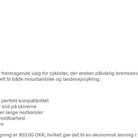
emragende valg for cyklister, der ønsker pålidelig bremseevn
eelt til både mountainbike og landevejscykling.
 perfekt kompatibilitet
slid på skiverne
der lange nedkørsler
 holdbarhed
re
 er 903.00 DKK, hvilket gør det til en økonomisk løsning i forh