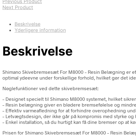
Previous Product
Next Product
Beskrivelse
Yderligere information
Beskrivelse
Shimano Skivebremsesæt For M8000 – Resin Belægning er et fr
optimal ydeevne under forskellige forhold, hvilket gør det id
Nøglefunktioner ved dette skivebremsesæt:
– Designet specielt til Shimano M8000 systemet, hvilket sikrer
– Resin belægning giver en blødere bremsefølelse og mindre 
– Effektiv varmeafledning for at forhindre overophedning un
– Letvægtsdesign, der ikke går på kompromis med styrke og
– Enkel installation, så du hurtigt kan få dine bremser op at kø
Prisen for Shimano Skivebremsesæt For M8000 – Resin Belægning