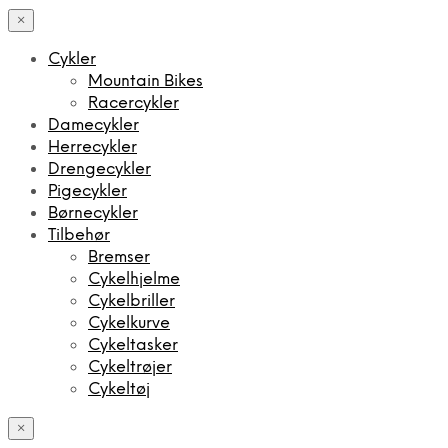
×
Cykler
Mountain Bikes
Racercykler
Damecykler
Herrecykler
Drengecykler
Pigecykler
Børnecykler
Tilbehør
Bremser
Cykelhjelme
Cykelbriller
Cykelkurve
Cykeltasker
Cykeltrøjer
Cykeltøj
×