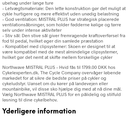
ubehag under lange ture
– Letvægtsmateriale: Den lette konstruktion gør det muligt at
cykle hurtigere og mere effektivt uden unødig belastning
– God ventilation: MISTRAL PLUS har strategisk placerede
ventilationsåbninger, som holder fødderne kølige og tørre
selv under intense aktiviteter
– Stiv sål: Den stive sål giver fremragende kraftoverførsel fra
fod til pedal, hvilket øger din samlede præstation
– Kompatibel med clipsystemer: Skoen er designet til at
være kompatibel med de mest almindelige clipsystemer,
hvilket gør det nemt at skifte mellem forskellige cykler
Northwave MISTRAL PLUS – Hvid fås til 1799.00 DKK hos
Cykelexperten.dk. The Cycle Company overvåger løbende
markedet for at sikre de bedste priser på cykler og
cykeludstyr. Uanset om du kører på landevejen eller
mountainbike, vil disse sko hjælpe dig med at nå dine mål.
Vælg Northwave MISTRAL PLUS for en pålidelig og stilfuld
løsning til dine cykelbehov.
Yderligere information