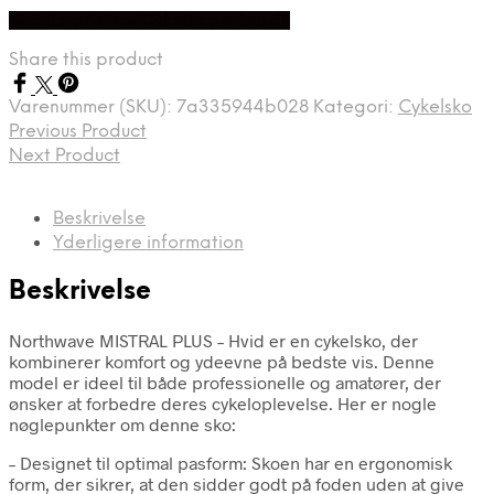
Bedste pris hos Cykelexperten.dk
Share this product
Varenummer (SKU):
7a335944b028
Kategori:
Cykelsko
Previous Product
Next Product
Beskrivelse
Yderligere information
Beskrivelse
Northwave MISTRAL PLUS – Hvid er en cykelsko, der
kombinerer komfort og ydeevne på bedste vis. Denne
model er ideel til både professionelle og amatører, der
ønsker at forbedre deres cykeloplevelse. Her er nogle
nøglepunkter om denne sko:
– Designet til optimal pasform: Skoen har en ergonomisk
form, der sikrer, at den sidder godt på foden uden at give