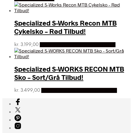
pris
pris
var:
er:
kr. 1.599,00.
kr. 1.299,00.
Specialized S-Works Recon MTB
Cykelsko – Rød Tilbud!
kr.
3.199,00
Bedste pris hos Cykelexperten.dk
Specialized S-WORKS RECON MTB
Sko – Sort/Grå Tilbud!
kr.
3.499,00
Bedste pris hos Cykelexperten.dk