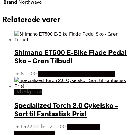
Brand
Northwave
Relaterede varer
Shimano ET500 E-Bike Flade Pedal
Sko – Grøn Tilbud!
kr.
899,00
Bedste pris hos Cykelexperten.dk
Udsalg! 19%
Specialized Torch 2.0 Cykelsko –
Sort til Fantastisk Pris!
Den
Den
kr.
1.599,00
kr.
1.299,00
På Udsalg hos
oprindelige
aktuelle
Cykelexperten.dk