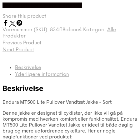
Bedste pris hos Cykelexperten.dk
Share this product
Varenummer (SKU):
834f18a1ccc4
Kategori:
Alle
Produkter
Previous Product
Next Product
Beskrivelse
Yderligere information
Beskrivelse
Endura MT500 Lite Pullover Vandtæt Jakke – Sort
Denne jakke er designet til cyklister, der ikke vil gå på
kompromis med hverken komfort eller funktionalitet. Endura
MT500 Lite Pullover Vandtæt Jakke er ideel til både daglig
brug og mere udfordrende cykelture. Her er nogle
nøglefunktioner ved produktet: