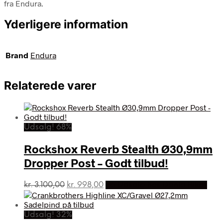
fra Endura.
Yderligere information
Brand
Endura
Relaterede varer
Udsalg! 68%
Rockshox Reverb Stealth Ø30,9mm
Dropper Post – Godt tilbud!
Den
Den
kr.
3.100,00
kr.
998,00
På Udsalg hos Dania Bikes
oprindelige
aktuelle
pris
pris
var:
er:
Udsalg! 32%