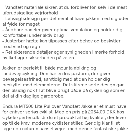
– Vandtæt materiale sikrer, at du forbliver tør, selv i de mest
uforudsigelige vejrforhold
– Letvægtsdesign gør det nemt at have jakken med sig uden
at fylde for meget
– Åndbare paneler giver optimal ventilation og holder dig
komfortabel under aktiv brug
– Justerbar hætte kan tilpasses efter behov og beskytter
mod vind og regn
– Reflekterende detaljer øger synligheden i mørke forhold,
hvilket øger sikkerheden på vejen
Jakken er perfekt til både mountainbiking og
landevejscykling. Den har en løs pasform, der giver
bevægelsesfrihed, samtidig med at den holder dig
beskyttet mod elementerne. Det stilrene sorte design gør
den alsidig nok til at blive brugt både på cyklen og som en
del af din daglige garderobe.
Endura MT500 Lite Pullover Vandtæt Jakke er et must-have
for enhver seriøs cyklist. Med en pris på 2054.00 DKK hos
Cykelexperten.dk får du et produkt af høj kvalitet, der lever
op til de krav, moderne cyklister stiller. Gør dig klar til at
tage ud i naturen uanset vejret med denne fantastiske jakke