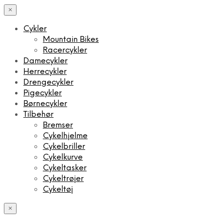
×
Cykler
Mountain Bikes
Racercykler
Damecykler
Herrecykler
Drengecykler
Pigecykler
Børnecykler
Tilbehør
Bremser
Cykelhjelme
Cykelbriller
Cykelkurve
Cykeltasker
Cykeltrøjer
Cykeltøj
×