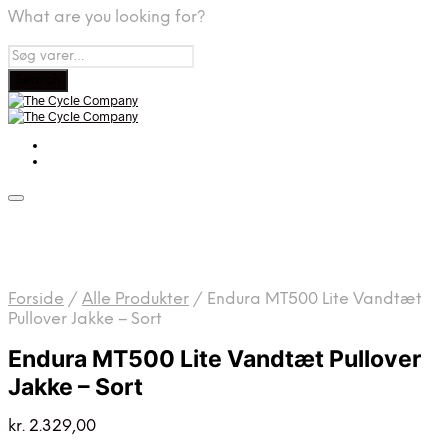
What are you looking for?
Forside
/
Alle Produkter
/
Endura MT500 Lite Vandtæt
Pullover Jakke – Sort
Endura MT500 Lite Vandtæt Pullover
Jakke – Sort
kr.
2.329,00