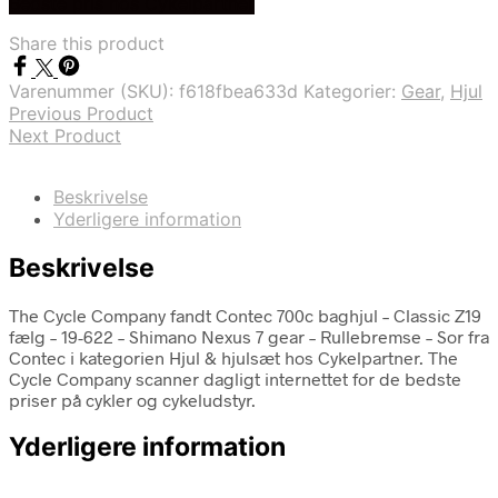
Bedste pris hos Cykelpartner
Share this product
Varenummer (SKU):
f618fbea633d
Kategorier:
Gear
,
Hjul
Previous Product
Next Product
Beskrivelse
Yderligere information
Beskrivelse
The Cycle Company fandt Contec 700c baghjul – Classic Z19
fælg – 19-622 – Shimano Nexus 7 gear – Rullebremse – Sor fra
Contec i kategorien Hjul & hjulsæt hos Cykelpartner. The
Cycle Company scanner dagligt internettet for de bedste
priser på cykler og cykeludstyr.
Yderligere information