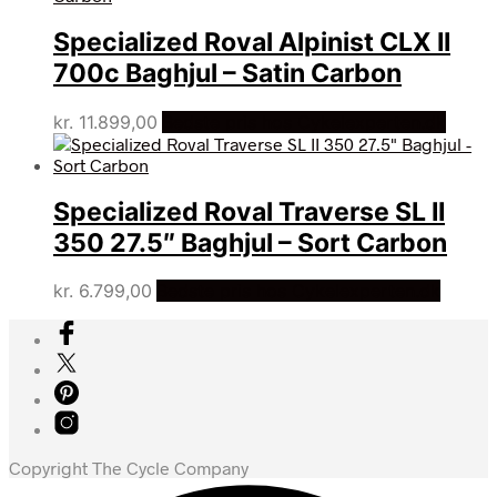
Specialized Roval Alpinist CLX II
700c Baghjul – Satin Carbon
kr.
11.899,00
Bedste pris hos Cykelexperten.dk
Specialized Roval Traverse SL II
350 27.5″ Baghjul – Sort Carbon
kr.
6.799,00
Bedste pris hos Cykelexperten.dk
Copyright The Cycle Company