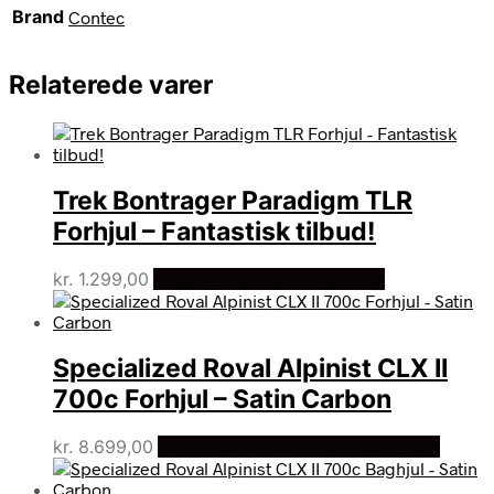
Brand
Contec
Relaterede varer
Trek Bontrager Paradigm TLR
Forhjul – Fantastisk tilbud!
kr.
1.299,00
Bedste pris hos Dania Bikes
Specialized Roval Alpinist CLX II
700c Forhjul – Satin Carbon
kr.
8.699,00
Bedste pris hos Cykelexperten.dk