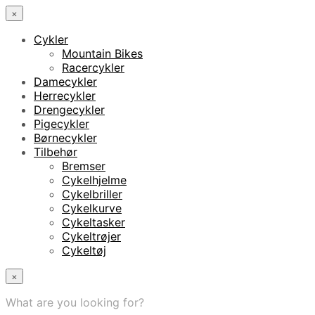
×
Cykler
Mountain Bikes
Racercykler
Damecykler
Herrecykler
Drengecykler
Pigecykler
Børnecykler
Tilbehør
Bremser
Cykelhjelme
Cykelbriller
Cykelkurve
Cykeltasker
Cykeltrøjer
Cykeltøj
×
What are you looking for?