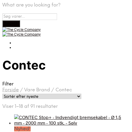
What are you looking for?
Contec
Filter
Forside
/
Vare Brand
/
Contec
Sorteret
Viser 1–18 af 91 resultater
efter
seneste
Nyhed!