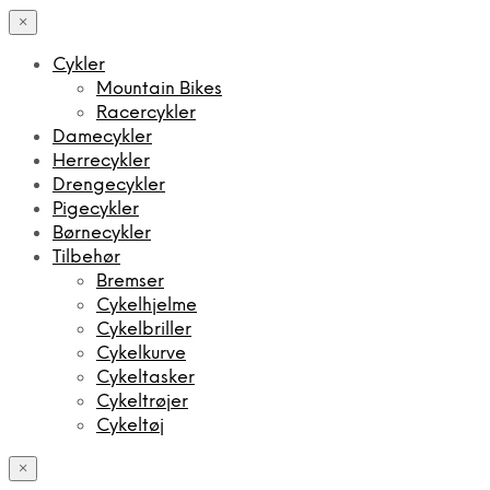
×
Cykler
Mountain Bikes
Racercykler
Damecykler
Herrecykler
Drengecykler
Pigecykler
Børnecykler
Tilbehør
Bremser
Cykelhjelme
Cykelbriller
Cykelkurve
Cykeltasker
Cykeltrøjer
Cykeltøj
×