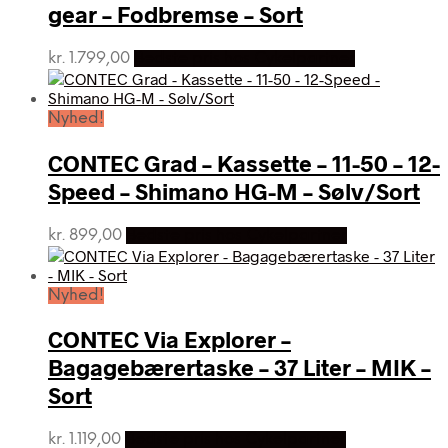
gear – Fodbremse – Sort
kr.
1.799,00
Bedste pris hos Cykelpartner
Nyhed!
CONTEC Grad – Kassette – 11-50 – 12-
Speed – Shimano HG-M – Sølv/Sort
kr.
899,00
Bedste pris hos Cykelpartner
Nyhed!
CONTEC Via Explorer –
Bagagebærertaske – 37 Liter – MIK –
Sort
kr.
1.119,00
Bedste pris hos Cykelpartner