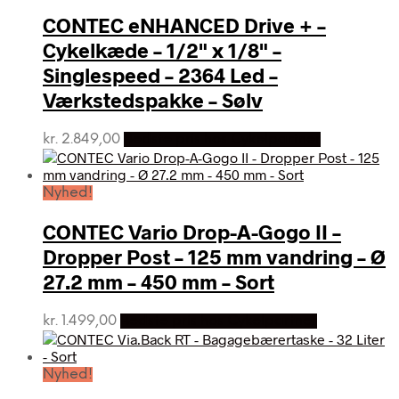
CONTEC eNHANCED Drive + –
Cykelkæde – 1/2" x 1/8" –
Singlespeed – 2364 Led –
Værkstedspakke – Sølv
kr.
2.849,00
Bedste pris hos Cykelpartner
Nyhed!
CONTEC Vario Drop-A-Gogo II –
Dropper Post – 125 mm vandring – Ø
27.2 mm – 450 mm – Sort
kr.
1.499,00
Bedste pris hos Cykelpartner
Nyhed!