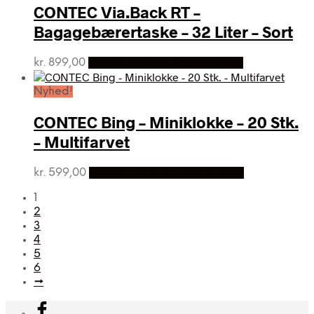
CONTEC Via.Back RT –
Bagagebærertaske – 32 Liter – Sort
kr.
899,00
Bedste pris hos Cykelpartner
Nyhed!
CONTEC Bing – Miniklokke – 20 Stk.
– Multifarvet
kr.
599,00
Bedste pris hos Cykelpartner
1
2
3
4
5
6
→