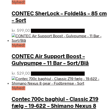
Nyhed!
CONTEC SherLock – Foldelås – 85 cm
– Sort
kr.
599,00
Bedste pris hos Cykelpartner
Nyhed!
CONTEC Air Support Boost –
Gulvpumpe – 11 Bar – Sort/Blå
kr.
529,00
Bedste pris hos Cykelpartner
Nyhed!
Contec 700c baghjul – Classic Z19
fælg – 19-622 – Shimano Nexus 8