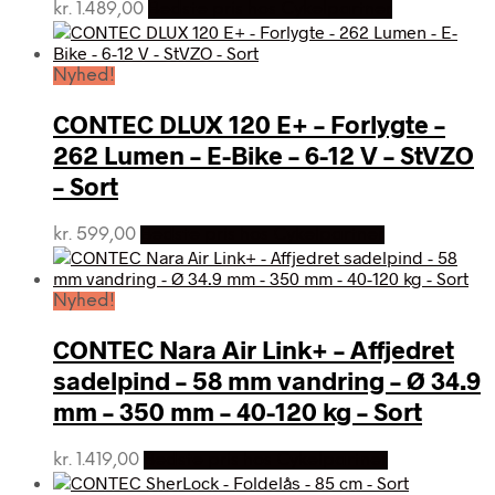
kr.
1.489,00
Bedste pris hos Cykelpartner
Nyhed!
CONTEC DLUX 120 E+ – Forlygte –
262 Lumen – E-Bike – 6-12 V – StVZO
– Sort
kr.
599,00
Bedste pris hos Cykelpartner
Nyhed!
CONTEC Nara Air Link+ – Affjedret
sadelpind – 58 mm vandring – Ø 34.9
mm – 350 mm – 40-120 kg – Sort
kr.
1.419,00
Bedste pris hos Cykelpartner