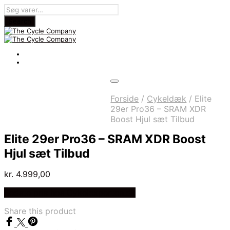
Forside
/
Cykeldæk
/
Elite
29er Pro36 – SRAM XDR
Boost Hjul sæt Tilbud
Elite 29er Pro36 – SRAM XDR Boost
Hjul sæt Tilbud
kr.
4.999,00
Bedste pris hos Cykelexperten.dk
Share this product