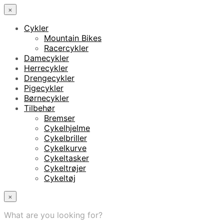
×
Cykler
Mountain Bikes
Racercykler
Damecykler
Herrecykler
Drengecykler
Pigecykler
Børnecykler
Tilbehør
Bremser
Cykelhjelme
Cykelbriller
Cykelkurve
Cykeltasker
Cykeltrøjer
Cykeltøj
×
What are you looking for?