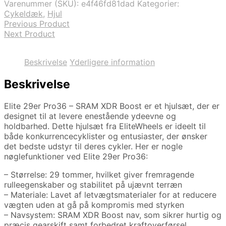
Varenummer (SKU):
e4f46fd81dad
Kategorier:
Cykeldæk
,
Hjul
Previous Product
Next Product
Beskrivelse
Yderligere information
Beskrivelse
Elite 29er Pro36 – SRAM XDR Boost er et hjulsæt, der er
designet til at levere enestående ydeevne og
holdbarhed. Dette hjulsæt fra EliteWheels er ideelt til
både konkurrencecyklister og entusiaster, der ønsker
det bedste udstyr til deres cykler. Her er nogle
nøglefunktioner ved Elite 29er Pro36:
– Størrelse: 29 tommer, hvilket giver fremragende
rulleegenskaber og stabilitet på ujævnt terræn
– Materiale: Lavet af letvægtsmaterialer for at reducere
vægten uden at gå på kompromis med styrken
– Navsystem: SRAM XDR Boost nav, som sikrer hurtig og
præcis gearskift samt forbedret kraftoverførsel