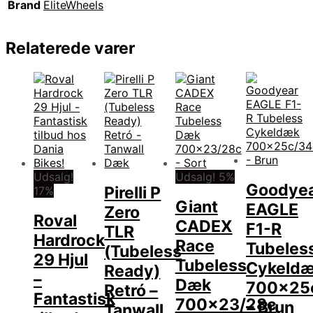
Brand
EliteWheels
Relaterede varer
Udsalg!
Udsalg! 5%
Goodye
Pirelli P
17%
Giant
EAGLE
Zero
Roval
CADEX
F1-R
TLR
Hardrock
Race
Tubeles
(Tubeless
29 Hjul
Tubeless
Cykeld
Ready)
–
Dæk
700x25
Retró –
Fantastisk
700×23/28c
– Brun
Tanwall