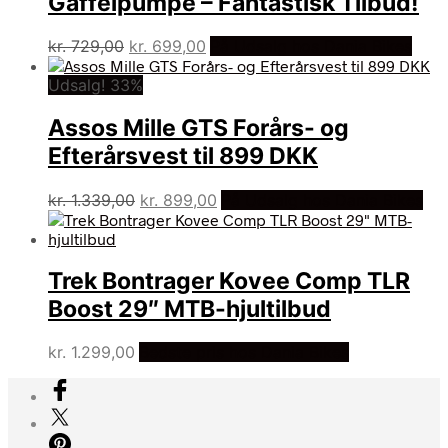
Gaffelpumpe – Fantastisk Tilbud!
Den
Den
kr.
729,00
kr.
699,00
På Udsalg hos Dania Bikes
oprindelige
aktuelle
Udsalg! 33%
pris
pris
var:
er:
Assos Mille GTS Forårs- og
kr. 729,00.
kr. 699,00.
Efterårsvest til 899 DKK
Den
Den
kr.
1.339,00
kr.
899,00
På Udsalg hos Dania Bikes
oprindelige
aktuelle
pris
pris
var:
er:
Trek Bontrager Kovee Comp TLR
kr. 1.339,00.
kr. 899,00.
Boost 29″ MTB-hjultilbud
kr.
1.299,00
Bedste pris hos Dania Bikes