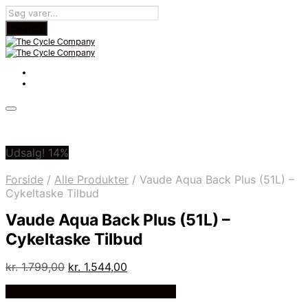
Udsalg! 14%
Forside
/
Alle Produkter
/
Vaude Aqua Back Plus (51L) –
Cykeltaske Tilbud
Vaude Aqua Back Plus (51L) –
Cykeltaske Tilbud
Den
Den
kr.
1.799,00
kr.
1.544,00
oprindelige
aktuelle
På Udsalg hos Cykelexperten.dk
pris
pris
var:
er: