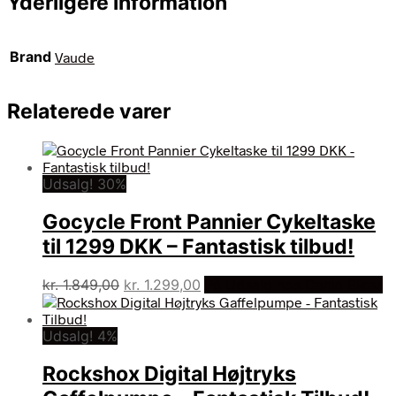
Yderligere information
Brand
Vaude
Relaterede varer
Udsalg! 30%
Gocycle Front Pannier Cykeltaske
til 1299 DKK – Fantastisk tilbud!
Den
Den
kr.
1.849,00
kr.
1.299,00
På Udsalg hos Dania Bikes
oprindelige
aktuelle
pris
pris
Udsalg! 4%
var:
er:
kr. 1.849,00.
kr. 1.299,00.
Rockshox Digital Højtryks