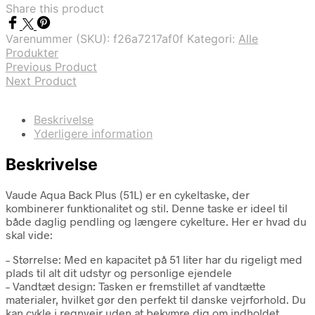
Share this product
kr. 1.799,00.
kr. 1.544,00.
Varenummer (SKU):
f26a7217af0f
Kategori:
Alle
Produkter
Previous Product
Next Product
Beskrivelse
Yderligere information
Beskrivelse
Vaude Aqua Back Plus (51L) er en cykeltaske, der
kombinerer funktionalitet og stil. Denne taske er ideel til
både daglig pendling og længere cykelture. Her er hvad du
skal vide:
– Størrelse: Med en kapacitet på 51 liter har du rigeligt med
plads til alt dit udstyr og personlige ejendele
– Vandtæt design: Tasken er fremstillet af vandtætte
materialer, hvilket gør den perfekt til danske vejrforhold. Du
kan cykle i regnvejr uden at bekymre dig om indholdet