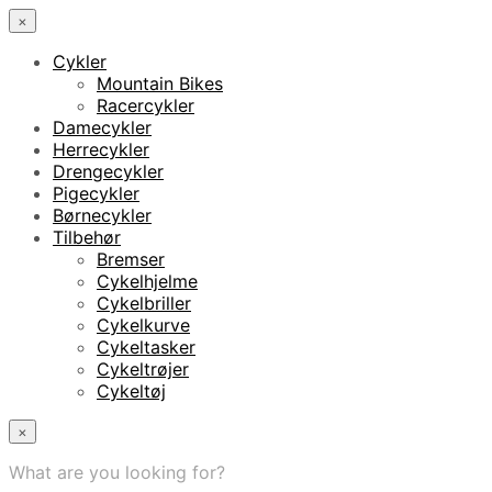
×
Cykler
Mountain Bikes
Racercykler
Damecykler
Herrecykler
Drengecykler
Pigecykler
Børnecykler
Tilbehør
Bremser
Cykelhjelme
Cykelbriller
Cykelkurve
Cykeltasker
Cykeltrøjer
Cykeltøj
×
What are you looking for?