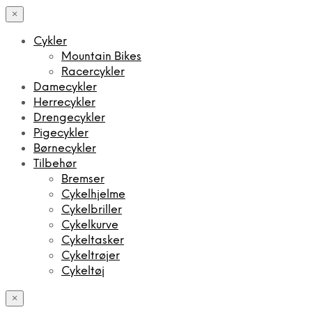
×
Cykler
Mountain Bikes
Racercykler
Damecykler
Herrecykler
Drengecykler
Pigecykler
Børnecykler
Tilbehør
Bremser
Cykelhjelme
Cykelbriller
Cykelkurve
Cykeltasker
Cykeltrøjer
Cykeltøj
×