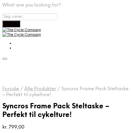
What are you looking for?
Forside
/
Alle Produkter
/
Syncros Frame Pack Steltaske
– Perfekt til cykelture!
Syncros Frame Pack Steltaske –
Perfekt til cykelture!
kr.
799,00