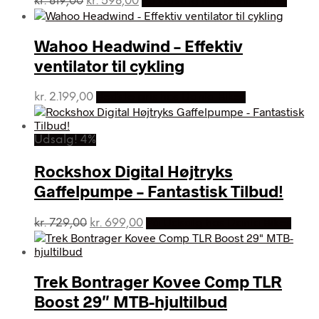
kr.
819,00
kr.
598,00
På Udsalg hos Dania Bikes
oprindelige
aktuelle
pris
pris
var:
er:
Wahoo Headwind – Effektiv
kr. 819,00.
kr. 598,00.
ventilator til cykling
kr.
2.199,00
Bedste pris hos Dania Bikes
Udsalg! 4%
Rockshox Digital Højtryks
Gaffelpumpe – Fantastisk Tilbud!
Den
Den
kr.
729,00
kr.
699,00
På Udsalg hos Dania Bikes
oprindelige
aktuelle
pris
pris
var:
er:
Trek Bontrager Kovee Comp TLR
kr. 729,00.
kr. 699,00.
Boost 29″ MTB-hjultilbud