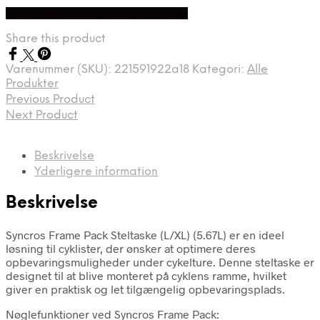
Bedste pris hos Cykelexperten.dk
Share this product
Varenummer (SKU):
221591922a18
Kategori:
Alle
Produkter
Previous Product
Next Product
Beskrivelse
Yderligere information
Beskrivelse
Syncros Frame Pack Steltaske (L/XL) (5.67L) er en ideel
løsning til cyklister, der ønsker at optimere deres
opbevaringsmuligheder under cykelture. Denne steltaske er
designet til at blive monteret på cyklens ramme, hvilket
giver en praktisk og let tilgængelig opbevaringsplads.
Nøglefunktioner ved Syncros Frame Pack: