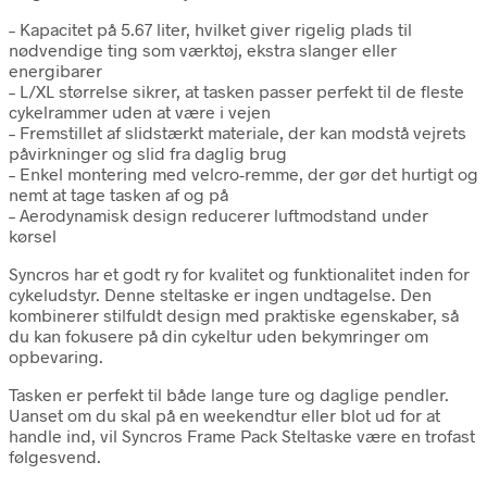
– Kapacitet på 5.67 liter, hvilket giver rigelig plads til
nødvendige ting som værktøj, ekstra slanger eller
energibarer
– L/XL størrelse sikrer, at tasken passer perfekt til de fleste
cykelrammer uden at være i vejen
– Fremstillet af slidstærkt materiale, der kan modstå vejrets
påvirkninger og slid fra daglig brug
– Enkel montering med velcro-remme, der gør det hurtigt og
nemt at tage tasken af og på
– Aerodynamisk design reducerer luftmodstand under
kørsel
Syncros har et godt ry for kvalitet og funktionalitet inden for
cykeludstyr. Denne steltaske er ingen undtagelse. Den
kombinerer stilfuldt design med praktiske egenskaber, så
du kan fokusere på din cykeltur uden bekymringer om
opbevaring.
Tasken er perfekt til både lange ture og daglige pendler.
Uanset om du skal på en weekendtur eller blot ud for at
handle ind, vil Syncros Frame Pack Steltaske være en trofast
følgesvend.