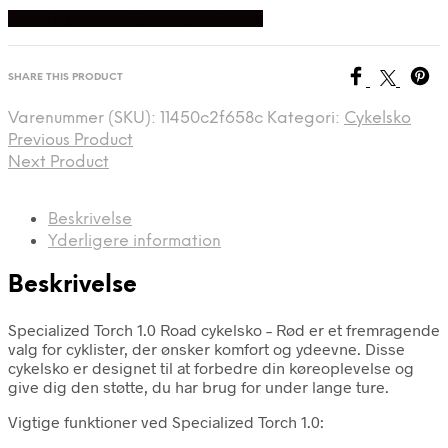
Bedste pris hos Cykelexperten.dk
SHARE THIS PRODUCT
Varenummer (SKU):
11450c2f658c
Kategori:
Cykelsko
Previous Product
Next Product
Beskrivelse
Yderligere information
Beskrivelse
Specialized Torch 1.0 Road cykelsko – Rød er et fremragende
valg for cyklister, der ønsker komfort og ydeevne. Disse
cykelsko er designet til at forbedre din køreoplevelse og
give dig den støtte, du har brug for under lange ture.
Vigtige funktioner ved Specialized Torch 1.0: