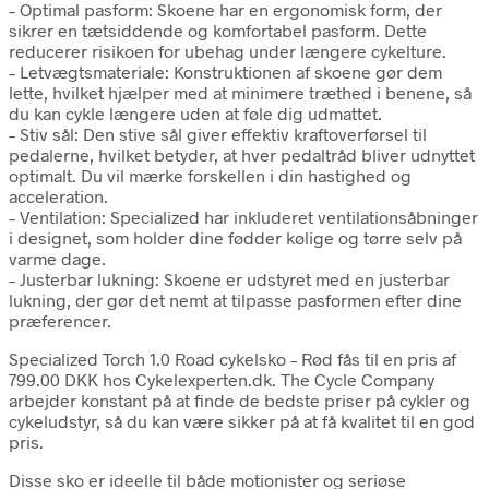
– Optimal pasform: Skoene har en ergonomisk form, der
sikrer en tætsiddende og komfortabel pasform. Dette
reducerer risikoen for ubehag under længere cykelture.
– Letvægtsmateriale: Konstruktionen af skoene gør dem
lette, hvilket hjælper med at minimere træthed i benene, så
du kan cykle længere uden at føle dig udmattet.
– Stiv sål: Den stive sål giver effektiv kraftoverførsel til
pedalerne, hvilket betyder, at hver pedaltråd bliver udnyttet
optimalt. Du vil mærke forskellen i din hastighed og
acceleration.
– Ventilation: Specialized har inkluderet ventilationsåbninger
i designet, som holder dine fødder kølige og tørre selv på
varme dage.
– Justerbar lukning: Skoene er udstyret med en justerbar
lukning, der gør det nemt at tilpasse pasformen efter dine
præferencer.
Specialized Torch 1.0 Road cykelsko – Rød fås til en pris af
799.00 DKK hos Cykelexperten.dk. The Cycle Company
arbejder konstant på at finde de bedste priser på cykler og
cykeludstyr, så du kan være sikker på at få kvalitet til en god
pris.
Disse sko er ideelle til både motionister og seriøse