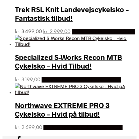
Trek RSL Knit Landevejscykelsko –
Fantastisk tilbud!
Den
Den
kr.
3.499,00
kr.
2.999,00
På Udsalg hos Dania Bikes
oprindelige
aktuelle
pris
pris
var:
er:
Specialized S-Works Recon MTB
kr. 3.499,00.
kr. 2.999,00.
Cykelsko – Hvid Tilbud!
kr.
3.199,00
Bedste pris hos Cykelexperten.dk
Northwave EXTREME PRO 3
Cykelsko – Hvid på tilbud!
kr.
2.699,00
Bedste pris hos Cykelexperten.dk