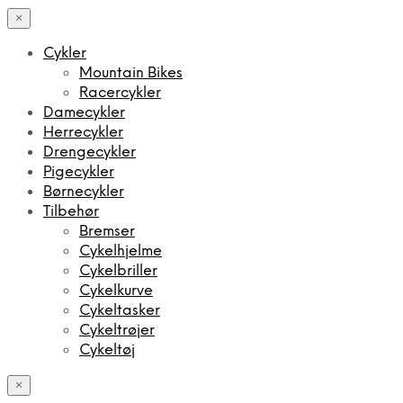
×
Cykler
Mountain Bikes
Racercykler
Damecykler
Herrecykler
Drengecykler
Pigecykler
Børnecykler
Tilbehør
Bremser
Cykelhjelme
Cykelbriller
Cykelkurve
Cykeltasker
Cykeltrøjer
Cykeltøj
×