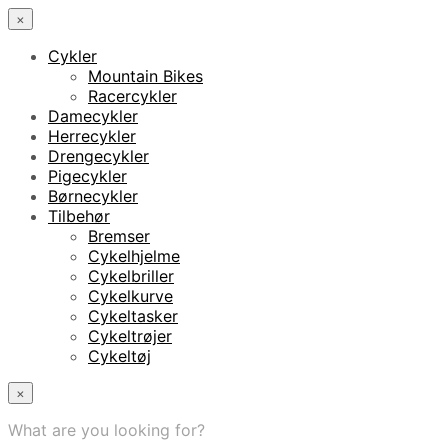
×
Cykler
Mountain Bikes
Racercykler
Damecykler
Herrecykler
Drengecykler
Pigecykler
Børnecykler
Tilbehør
Bremser
Cykelhjelme
Cykelbriller
Cykelkurve
Cykeltasker
Cykeltrøjer
Cykeltøj
×
What are you looking for?