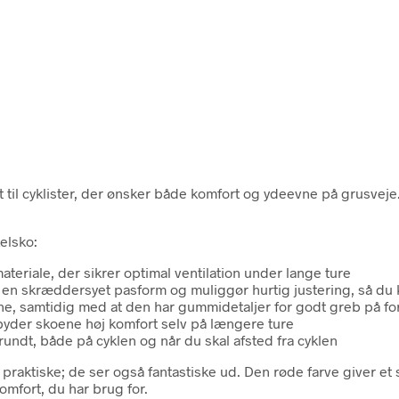
il cyklister, der ønsker både komfort og ydeevne på grusveje. D
elsko:
materiale, der sikrer optimal ventilation under lange ture
en skræddersyet pasform og muliggør hurtig justering, så du 
lerne, samtidig med at den har gummidetaljer for godt greb på fo
byder skoene høj komfort selv på længere ture
ndt, både på cyklen og når du skal afsted fra cyklen
raktiske; de ser også fantastiske ud. Den røde farve giver et s
komfort, du har brug for.