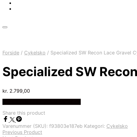
Forside
/
Cykelsko
/
Specialized SW Recon Lace Gravel Cy
Specialized SW Recon 
kr.
2.799,00
Bedste pris hos Cykelexperten.dk
Share this product
Varenummer (SKU):
f93803e187eb
Kategori:
Cykelsko
Previous Product