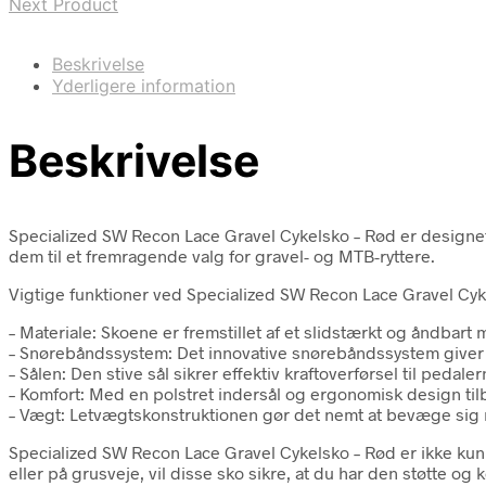
Next Product
Beskrivelse
Yderligere information
Beskrivelse
Specialized SW Recon Lace Gravel Cykelsko – Rød er designet t
dem til et fremragende valg for gravel- og MTB-ryttere.
Vigtige funktioner ved Specialized SW Recon Lace Gravel Cyk
– Materiale: Skoene er fremstillet af et slidstærkt og åndbart 
– Snørebåndssystem: Det innovative snørebåndssystem giver 
– Sålen: Den stive sål sikrer effektiv kraftoverførsel til peda
– Komfort: Med en polstret indersål og ergonomisk design til
– Vægt: Letvægtskonstruktionen gør det nemt at bevæge sig ru
Specialized SW Recon Lace Gravel Cykelsko – Rød er ikke kun p
eller på grusveje, vil disse sko sikre, at du har den støtte og 