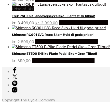
Udsalg! 14%
Trek RSL Knit Landevejscykelsko – Fantastisk tilbud!
Den
Den
kr.
3.499,00
kr.
2.999,00
På Udsalg hos Dania Bikes
oprindelige
aktuelle
pris
pris
Shimano RC901 LVG Race Sko – Hvid til gode priser!
var:
er:
kr.
2.899,00
Bedste pris hos Cykelexperten.dk
kr. 3.499,00.
kr. 2.999,00.
Shimano ET500 E-Bike Flade Pedal Sko – Grøn Tilbud!
kr.
899,00
Bedste pris hos Cykelexperten.dk
Copyright The Cycle Company