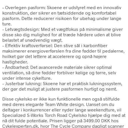
– Overlegen pasform: Skoene er udstyret med en innovativ
konstruktion, der sikrer en tætsiddende og komfortabel
pasform. Dette reducerer risikoen for ubehag under lange
ture.
– Letvægtsdesign: Med et vægtfokus på minimalisme giver
disse sko dig mulighed for at træde hårdere uden at blive
belastet af unødvendig vægt.
– Effektiv kraftoverførsel: Den stive sål i karbonfiber
maksimerer energioverførslen fra dine fødder til pedalerne,
hvilket gør det lettere at accelerere og opnå højere
hastigheder.
– Åndbarhed: Det avancerede materiale sikrer optimal
ventilation, så dine fødder forbliver kølige og tørre, selv
under intense cykelture.
– Justerbar lukning: Skoene har et praktisk lukningssystem,
der gør det muligt at justere pasformen hurtigt og nemt.
Disse cykelsko er ikke kun funktionelle men også stilfulde
med deres elegante Team White design. Uanset om du
deltager i konkurrencer eller nyder lange weekendture, vil
Specialized S-Works Torch Road Cykelsko hjælpe dig med at
nå dit fulde potentiale. Prisen ligger på 3499.00 DKK hos
Cykelexperten.dk, hvor The Cycle Company dagligt scanner