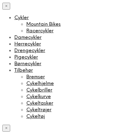
×
Cykler
Mountain Bikes
Racercykler
Damecykler
Herrecykler
Drengecykler
Pigecykler
Børnecykler
Tilbehør
Bremser
Cykelhjelme
Cykelbriller
Cykelkurve
Cykeltasker
Cykeltrøjer
Cykeltøj
×