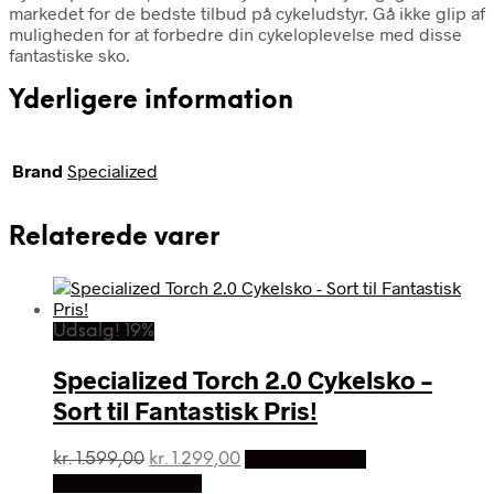
markedet for de bedste tilbud på cykeludstyr. Gå ikke glip af
muligheden for at forbedre din cykeloplevelse med disse
fantastiske sko.
Yderligere information
Brand
Specialized
Relaterede varer
Udsalg! 19%
Specialized Torch 2.0 Cykelsko –
Sort til Fantastisk Pris!
Den
Den
kr.
1.599,00
kr.
1.299,00
På Udsalg hos
oprindelige
aktuelle
Cykelexperten.dk