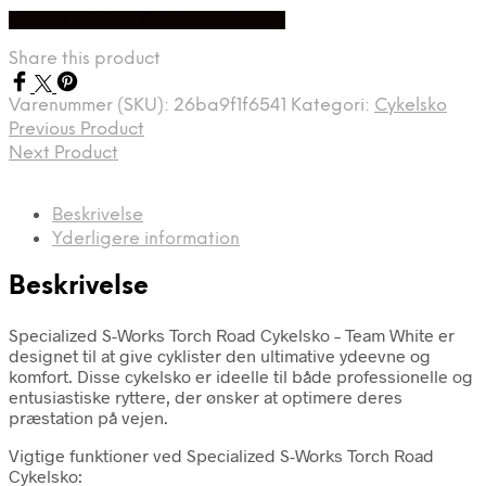
Bedste pris hos Cykelexperten.dk
Share this product
Varenummer (SKU):
26ba9f1f6541
Kategori:
Cykelsko
Previous Product
Next Product
Beskrivelse
Yderligere information
Beskrivelse
Specialized S-Works Torch Road Cykelsko – Team White er
designet til at give cyklister den ultimative ydeevne og
komfort. Disse cykelsko er ideelle til både professionelle og
entusiastiske ryttere, der ønsker at optimere deres
præstation på vejen.
Vigtige funktioner ved Specialized S-Works Torch Road
Cykelsko: