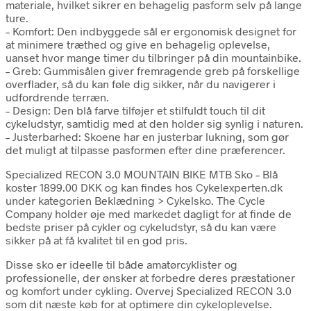
materiale, hvilket sikrer en behagelig pasform selv på lange
ture.
– Komfort: Den indbyggede sål er ergonomisk designet for
at minimere træthed og give en behagelig oplevelse,
uanset hvor mange timer du tilbringer på din mountainbike.
– Greb: Gummisålen giver fremragende greb på forskellige
overflader, så du kan føle dig sikker, når du navigerer i
udfordrende terræn.
– Design: Den blå farve tilføjer et stilfuldt touch til dit
cykeludstyr, samtidig med at den holder sig synlig i naturen.
– Justerbarhed: Skoene har en justerbar lukning, som gør
det muligt at tilpasse pasformen efter dine præferencer.
Specialized RECON 3.0 MOUNTAIN BIKE MTB Sko – Blå
koster 1899.00 DKK og kan findes hos Cykelexperten.dk
under kategorien Beklædning > Cykelsko. The Cycle
Company holder øje med markedet dagligt for at finde de
bedste priser på cykler og cykeludstyr, så du kan være
sikker på at få kvalitet til en god pris.
Disse sko er ideelle til både amatørcyklister og
professionelle, der ønsker at forbedre deres præstationer
og komfort under cykling. Overvej Specialized RECON 3.0
som dit næste køb for at optimere din cykeloplevelse.