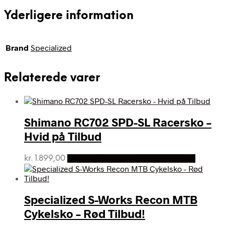
Yderligere information
Brand
Specialized
Relaterede varer
Shimano RC702 SPD-SL Racersko –
Hvid på Tilbud
kr.
1.899,00
Bedste pris hos Cykelexperten.dk
Specialized S-Works Recon MTB
Cykelsko – Rød Tilbud!