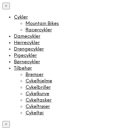
×
Cykler
Mountain Bikes
Racercykler
Damecykler
Herrecykler
Drengecykler
Pigecykler
Børnecykler
Tilbehør
Bremser
Cykelhjelme
Cykelbriller
Cykelkurve
Cykeltasker
Cykeltrøjer
Cykeltøj
×