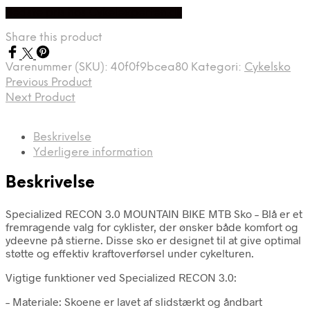
Bedste pris hos Cykelexperten.dk
Share this product
Varenummer (SKU):
40f0f9bcea80
Kategori:
Cykelsko
Previous Product
Next Product
Beskrivelse
Yderligere information
Beskrivelse
Specialized RECON 3.0 MOUNTAIN BIKE MTB Sko – Blå er et
fremragende valg for cyklister, der ønsker både komfort og
ydeevne på stierne. Disse sko er designet til at give optimal
støtte og effektiv kraftoverførsel under cykelturen.
Vigtige funktioner ved Specialized RECON 3.0:
– Materiale: Skoene er lavet af slidstærkt og åndbart