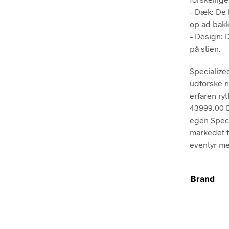
– Dæk: De 
op ad bakk
– Design: D
på stien.
Specialized
udforske n
erfaren ry
43999.00 D
egen Speci
markedet fo
eventyr me
Brand