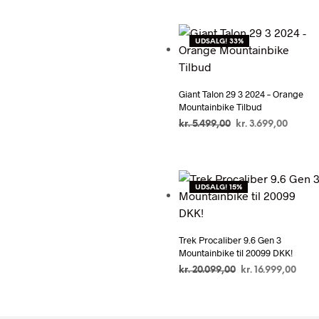
pris
pris
CYKELEXPERTEN.DK
var:
er:
kr. 7.999,00.
kr. 5.59
UDSALG! 33%
Giant Talon 29 3 2024 – Orange
Mountainbike Tilbud
Den
Den
kr.
5.499,00
kr.
3.699,00
oprindelige
aktuel
PÅ UDSALG HOS
pris
pris
CYKELEXPERTEN.DK
var:
er:
kr. 5.499,00.
kr. 3.6
UDSALG! 15%
Trek Procaliber 9.6 Gen 3
Mountainbike til 20099 DKK!
Den
Den
kr.
20.099,00
kr.
16.999,00
oprindelige
aktu
PÅ UDSALG HOS DANIA BIKES
pris
pris
var:
er: