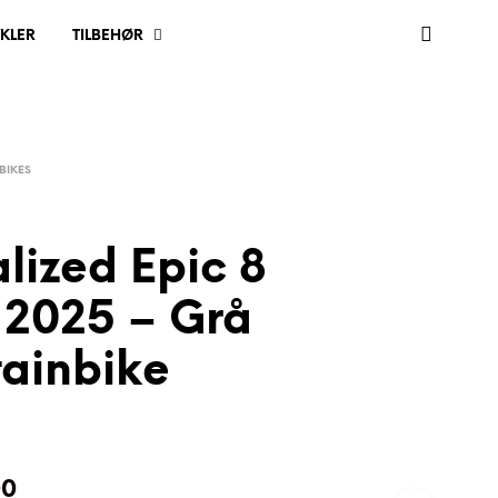
KLER
TILBEHØR
BIKES
lized Epic 8
2025 – Grå
ainbike
00