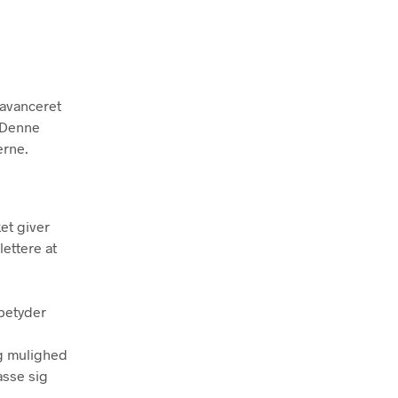
 avanceret
. Denne
erne.
et giver
ettere at
 betyder
ig mulighed
passe sig