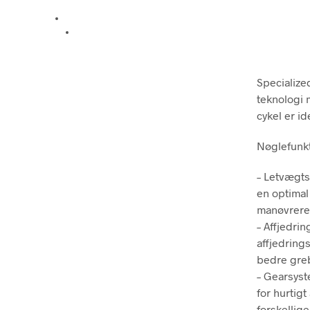
Specialize
teknologi 
cykel er id
Nøglefunkt
– Letvægts
en optimal
manøvrere
– Affjedri
affjedring
bedre greb
– Gearsyst
for hurtigt
forskellige