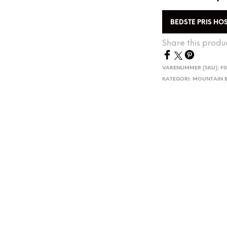
BEDSTE PRIS HO
Share this produ
VARENUMMER (SKU):
F0
KATEGORI:
MOUNTAIN B