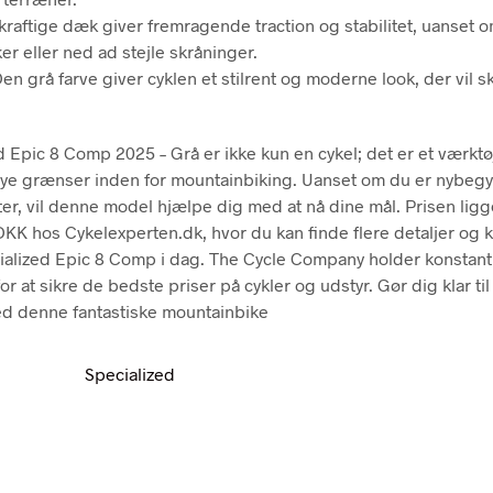
kraftige dæk giver fremragende traction og stabilitet, uanset 
er eller ned ad stejle skråninger.
en grå farve giver cyklen et stilrent og moderne look, der vil sk
 Epic 8 Comp 2025 – Grå er ikke kun en cykel; det er et værktøj 
ye grænser inden for mountainbiking. Uanset om du er nybegy
tter, vil denne model hjælpe dig med at nå dine mål. Prisen ligg
KK hos Cykelexperten.dk, hvor du kan finde flere detaljer og 
alized Epic 8 Comp i dag. The Cycle Company holder konstan
r at sikre de bedste priser på cykler og udstyr. Gør dig klar til
d denne fantastiske mountainbike
Specialized