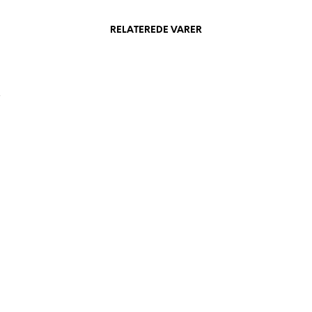
RELATEREDE VARER
.
le