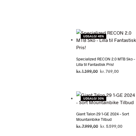
UDSALG! 45%
Specialized RECON 2.0 MTB Sko –
Lilla til Fantastisk Pris!
Den
Den
kr.
1.399,00
kr.
769,00
oprindelige
aktuelle
PÅ UDSALG HOS
pris
pris
CYKELEXPERTEN.DK
var:
er:
kr. 1.399,00.
kr. 769,00
UDSALG! 30%
Giant Talon 29 1-GE 2024 – Sort
Mountainbike Tilbud
Den
Den
kr.
7.999,00
kr.
5.599,00
oprindelige
aktuel
PÅ UDSALG HOS