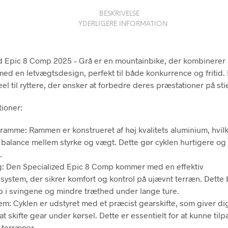
BESKRIVELSE
YDERLIGERE INFORMATION
d Epic 8 Comp 2025 – Grå er en mountainbike, der kombinerer
med en letvægtsdesign, perfekt til både konkurrence og fritid
eel til ryttere, der ønsker at forbedre deres præstationer på sti
ioner:
ramme: Rammen er konstrueret af høj kvalitets aluminium, hvilk
 balance mellem styrke og vægt. Dette gør cyklen hurtigere og l
.
ng: Den Specialized Epic 8 Comp kommer med en effektiv
ssystem, der sikrer komfort og kontrol på ujævnt terræn. Dette
 i svingene og mindre træthed under lange ture.
em: Cyklen er udstyret med et præcist gearskifte, som giver d
 at skifte gear under kørsel. Dette er essentielt for at kunne til
 terræner.