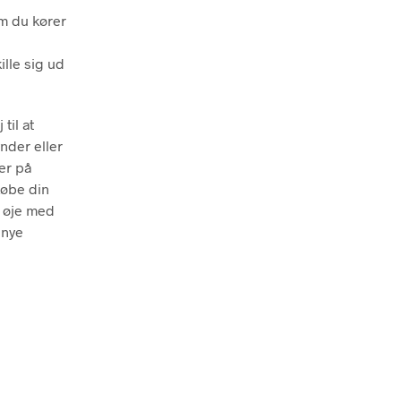
om du kører
ille sig ud
til at
nder eller
er på
købe din
t øje med
 nye