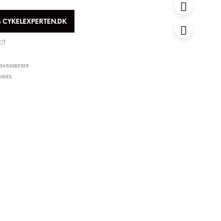
S CYKELEXPERTEN.DK
ct
36530EF519
IKES