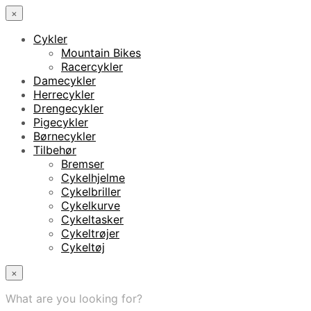
×
Cykler
Mountain Bikes
Racercykler
Damecykler
Herrecykler
Drengecykler
Pigecykler
Børnecykler
Tilbehør
Bremser
Cykelhjelme
Cykelbriller
Cykelkurve
Cykeltasker
Cykeltrøjer
Cykeltøj
×
What are you looking for?