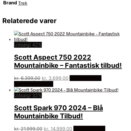
Brand
Trek
Relaterede varer
Udsalg! 42%
Scott Aspect 750 2022
Mountainbike – Fantastisk tilbud!
Den
Den
kr.
6.399,00
kr.
3.699,00
På Udsalg hos
oprindelige
aktuelle
Cykelexperten.dk
pris
pris
Udsalg! 32%
var:
er:
kr. 6.399,00.
kr. 3.699,00.
Scott Spark 970 2024 – Blå
Mountainbike Tilbud!
Den
Den
kr.
21.999,00
kr.
14.999,00
På Udsalg hos