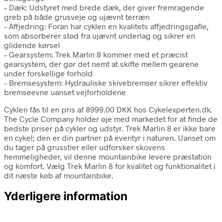
– Dæk: Udstyret med brede dæk, der giver fremragende
greb på både grusveje og ujævnt terræn
– Affjedring: Foran har cyklen en kvalitets affjedringsgafle,
som absorberer stød fra ujævnt underlag og sikrer en
glidende kørsel
– Gearsystem: Trek Marlin 8 kommer med et præcist
gearsystem, der gør det nemt at skifte mellem gearene
under forskellige forhold
– Bremsesystem: Hydrauliske skivebremser sikrer effektiv
bremseevne uanset vejforholdene
Cyklen fås til en pris af 8999.00 DKK hos Cykelexperten.dk.
The Cycle Company holder øje med markedet for at finde de
bedste priser på cykler og udstyr. Trek Marlin 8 er ikke bare
en cykel; den er din partner på eventyr i naturen. Uanset om
du tager på grusstier eller udforsker skovens
hemmeligheder, vil denne mountainbike levere præstation
og komfort. Vælg Trek Marlin 8 for kvalitet og funktionalitet i
dit næste køb af mountainbike.
Yderligere information