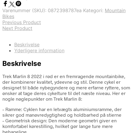
Varenummer (SKU):
0872398787ea
Kategori:
Mountain
Bikes
Previous Product
Next Product
Beskrivelse
Yderligere information
Beskrivelse
Trek Marlin 8 2022 i rød er en fremragende mountainbike,
der kombinerer kvalitet, ydeevne og stil. Denne cykel er
designet til både nybegyndere og mere erfarne ryttere, som
ønsker at tage deres cykelture til det næste niveau. Her er
nogle nøglepunkter om Trek Marlin 8:
– Ramme: Cyklen har en letvægts aluminiumsramme, der
sikrer god manøvredygtighed og holdbarhed på stierne
– Geometrisk design: Den moderne geometri giver en
komfortabel kørestilling, hvilket gør lange ture mere
behagelige