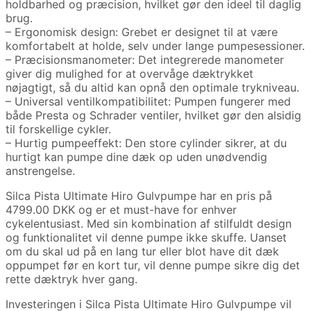
holdbarhed og præcision, hvilket gør den ideel til daglig
brug.
– Ergonomisk design: Grebet er designet til at være
komfortabelt at holde, selv under lange pumpesessioner.
– Præcisionsmanometer: Det integrerede manometer
giver dig mulighed for at overvåge dæktrykket
nøjagtigt, så du altid kan opnå den optimale trykniveau.
– Universal ventilkompatibilitet: Pumpen fungerer med
både Presta og Schrader ventiler, hvilket gør den alsidig
til forskellige cykler.
– Hurtig pumpeeffekt: Den store cylinder sikrer, at du
hurtigt kan pumpe dine dæk op uden unødvendig
anstrengelse.
Silca Pista Ultimate Hiro Gulvpumpe har en pris på
4799.00 DKK og er et must-have for enhver
cykelentusiast. Med sin kombination af stilfuldt design
og funktionalitet vil denne pumpe ikke skuffe. Uanset
om du skal ud på en lang tur eller blot have dit dæk
oppumpet før en kort tur, vil denne pumpe sikre dig det
rette dæktryk hver gang.
Investeringen i Silca Pista Ultimate Hiro Gulvpumpe vil