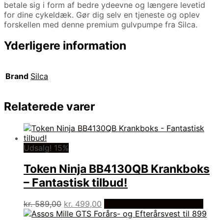
betale sig i form af bedre ydeevne og længere levetid
for dine cykeldæk. Gør dig selv en tjeneste og oplev
forskellen med denne premium gulvpumpe fra Silca.
Yderligere information
Brand
Silca
Relaterede varer
Udsalg! 15%
Token Ninja BB4130QB Krankboks
– Fantastisk tilbud!
Den
Den
kr.
589,00
kr.
499,00
På Udsalg hos Dania Bikes
oprindelige
aktuelle