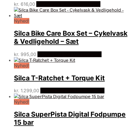
kr.
616,00
Bedste pris hos Cykelpartner
Nyhed!
Silca Bike Care Box Set – Cykelvask
& Vedligehold – Sæt
kr.
995,00
Bedste pris hos Cykelpartner
Nyhed!
Silca T-Ratchet + Torque Kit
kr.
1.299,00
Bedste pris hos Cykelpartner
Nyhed!
Silca SuperPista Digital Fodpumpe
15 bar