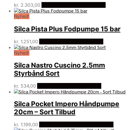
kr.
2.303,00
Bedste pris hos Cykelpartner
Nyhed!
Silca Pista Plus Fodpumpe 15 bar
kr.
1.251,00
Bedste pris hos Cykelpartner
Nyhed!
Silca Nastro Cuscino 2.5mm
Styrbånd Sort
kr.
534,00
Bedste pris hos Cykelpartner
Silca Pocket Impero Håndpumpe
20cm – Sort Tilbud
kr.
1.199,00
Bedste pris hos Cykelexperten.dk