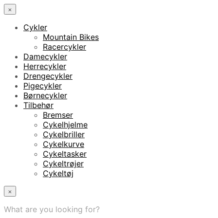
×
Cykler
Mountain Bikes
Racercykler
Damecykler
Herrecykler
Drengecykler
Pigecykler
Børnecykler
Tilbehør
Bremser
Cykelhjelme
Cykelbriller
Cykelkurve
Cykeltasker
Cykeltrøjer
Cykeltøj
×
What are you looking for?