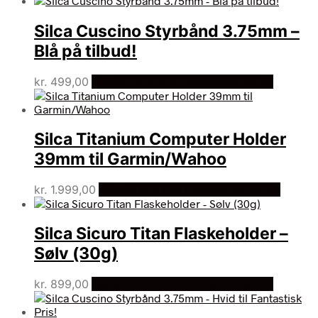
Silca Cuscino Styrbånd 3.75mm –
Blå på tilbud!
kr.
499,00
Bedste pris hos Cykelexperten.dk
Silca Titanium Computer Holder
39mm til Garmin/Wahoo
kr.
1.999,00
Bedste pris hos Cykelexperten.dk
Silca Sicuro Titan Flaskeholder –
Sølv (30g)
kr.
899,00
Bedste pris hos Cykelexperten.dk