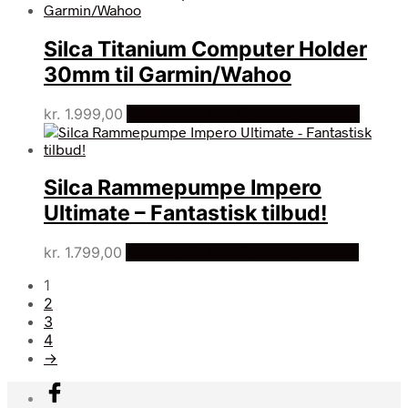
var:
er:
kr. 1.599,00.
kr. 1.394,00.
Silca Titanium Computer Holder
30mm til Garmin/Wahoo
kr.
1.999,00
Bedste pris hos Cykelexperten.dk
Silca Rammepumpe Impero
Ultimate – Fantastisk tilbud!
kr.
1.799,00
Bedste pris hos Cykelexperten.dk
1
2
3
4
→