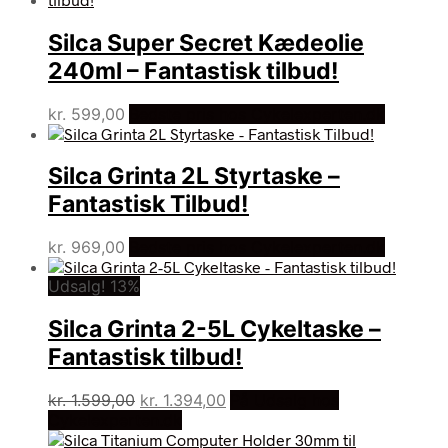
Silca Super Secret Kædeolie
240ml – Fantastisk tilbud!
kr.
599,00
Bedste pris hos Cykelexperten.dk
Silca Grinta 2L Styrtaske –
Fantastisk Tilbud!
kr.
969,00
Bedste pris hos Cykelexperten.dk
Udsalg! 13%
Silca Grinta 2-5L Cykeltaske –
Fantastisk tilbud!
Den
Den
kr.
1.599,00
kr.
1.394,00
På Udsalg hos
oprindelige
aktuelle
Cykelexperten.dk
pris
pris