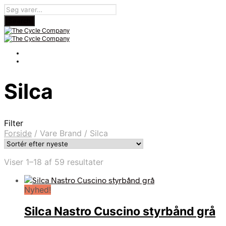
Silca
Filter
Forside
/
Vare Brand
/
Silca
Sorteret
Viser 1–18 af 59 resultater
efter
seneste
Nyhed!
Silca Nastro Cuscino styrbånd grå