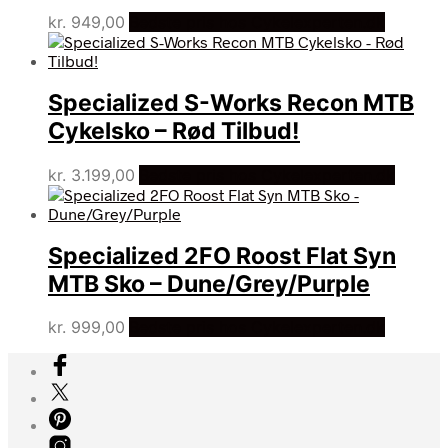
kr.
949,00
Bedste pris hos Cykelexperten.dk
Specialized S-Works Recon MTB
Cykelsko – Rød Tilbud!
kr.
3.199,00
Bedste pris hos Cykelexperten.dk
Specialized 2FO Roost Flat Syn
MTB Sko – Dune/Grey/Purple
kr.
999,00
Bedste pris hos Cykelexperten.dk