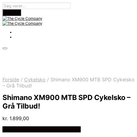
Forside
/
Cykelsko
/
Shimano XM900 MTB SPD Cykelsko
– Grå Tilbud!
Shimano XM900 MTB SPD Cykelsko –
Grå Tilbud!
kr.
1.899,00
Bedste pris hos Cykelexperten.dk