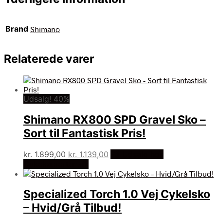
Brand
Shimano
Relaterede varer
Udsalg! 40%
Shimano RX800 SPD Gravel Sko –
Sort til Fantastisk Pris!
Den
Den
kr.
1.899,00
kr.
1.139,00
På Udsalg hos
oprindelige
aktuelle
Cykelexperten.dk
pris
pris
var:
er:
Specialized Torch 1.0 Vej Cykelsko
kr. 1.899,00.
kr. 1.139,00.
– Hvid/Grå Tilbud!