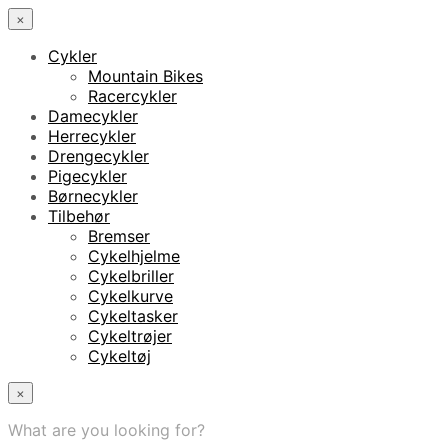
×
Cykler
Mountain Bikes
Racercykler
Damecykler
Herrecykler
Drengecykler
Pigecykler
Børnecykler
Tilbehør
Bremser
Cykelhjelme
Cykelbriller
Cykelkurve
Cykeltasker
Cykeltrøjer
Cykeltøj
×
What are you looking for?