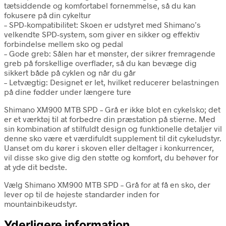
tætsiddende og komfortabel fornemmelse, så du kan
fokusere på din cykeltur
– SPD-kompatibilitet: Skoen er udstyret med Shimano’s
velkendte SPD-system, som giver en sikker og effektiv
forbindelse mellem sko og pedal
– Gode greb: Sålen har et mønster, der sikrer fremragende
greb på forskellige overflader, så du kan bevæge dig
sikkert både på cyklen og når du går
– Letvægtig: Designet er let, hvilket reducerer belastningen
på dine fødder under længere ture
Shimano XM900 MTB SPD – Grå er ikke blot en cykelsko; det
er et værktøj til at forbedre din præstation på stierne. Med
sin kombination af stilfuldt design og funktionelle detaljer vil
denne sko være et værdifuldt supplement til dit cykeludstyr.
Uanset om du kører i skoven eller deltager i konkurrencer,
vil disse sko give dig den støtte og komfort, du behøver for
at yde dit bedste.
Vælg Shimano XM900 MTB SPD – Grå for at få en sko, der
lever op til de højeste standarder inden for
mountainbikeudstyr.
Yderligere information