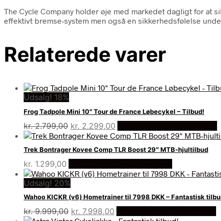
The Cycle Company holder øje med markedet dagligt for at si
effektivt bremse-system men også en sikkerhedsfølelse under
Relaterede varer
Udsalg! 18%
Frog Tadpole Mini 10″ Tour de France Løbecykel – Tilbud!
Den
Den
kr.
2.799,00
kr.
2.299,00
På Udsalg hos Dania Bikes
oprindelige
aktuelle
pris
pris
Trek Bontrager Kovee Comp TLR Boost 29″ MTB-hjultilbud
var:
er:
kr.
1.299,00
Bedste pris hos Dania Bikes
kr. 2.799,00.
kr. 2.299,00.
Udsalg! 20%
Wahoo KICKR (v6) Hometrainer til 7998 DKK – Fantastisk tilbu
Den
Den
kr.
9.999,00
kr.
7.998,00
På Udsalg hos Dania Bikes
oprindelige
aktuelle