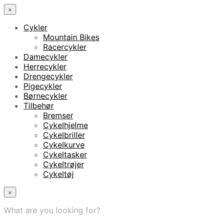
×
Cykler
Mountain Bikes
Racercykler
Damecykler
Herrecykler
Drengecykler
Pigecykler
Børnecykler
Tilbehør
Bremser
Cykelhjelme
Cykelbriller
Cykelkurve
Cykeltasker
Cykeltrøjer
Cykeltøj
×
What are you looking for?