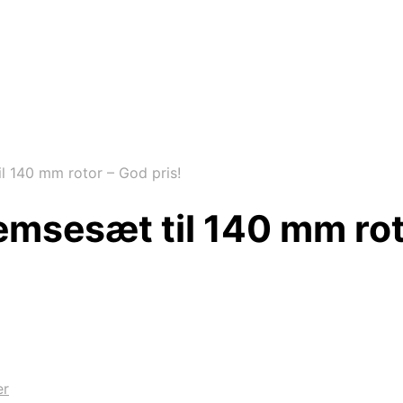
 140 mm rotor – God pris!
sesæt til 140 mm roto
er