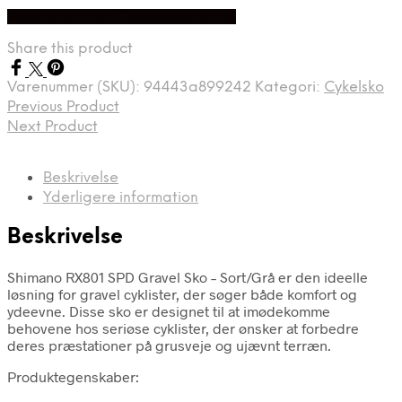
Bedste pris hos Cykelexperten.dk
Share this product
Varenummer (SKU):
94443a899242
Kategori:
Cykelsko
Previous Product
Next Product
Beskrivelse
Yderligere information
Beskrivelse
Shimano RX801 SPD Gravel Sko – Sort/Grå er den ideelle
løsning for gravel cyklister, der søger både komfort og
ydeevne. Disse sko er designet til at imødekomme
behovene hos seriøse cyklister, der ønsker at forbedre
deres præstationer på grusveje og ujævnt terræn.
Produktegenskaber: