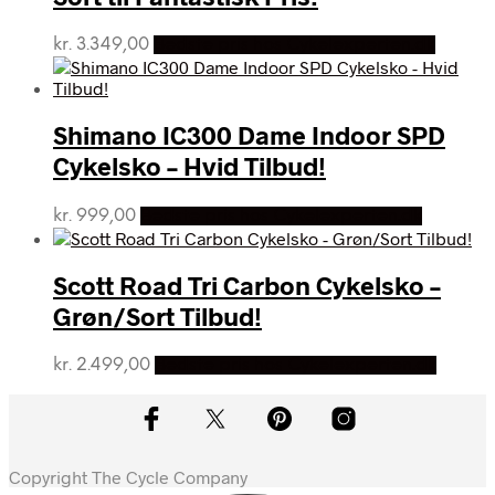
kr.
3.349,00
Bedste pris hos Cykelexperten.dk
Shimano IC300 Dame Indoor SPD
Cykelsko – Hvid Tilbud!
kr.
999,00
Bedste pris hos Cykelexperten.dk
Scott Road Tri Carbon Cykelsko –
Grøn/Sort Tilbud!
kr.
2.499,00
Bedste pris hos Cykelexperten.dk
Copyright The Cycle Company