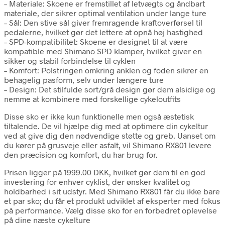
– Materiale: Skoene er fremstillet af letvægts og åndbart
materiale, der sikrer optimal ventilation under lange ture
– Sål: Den stive sål giver fremragende kraftoverførsel til
pedalerne, hvilket gør det lettere at opnå høj hastighed
– SPD-kompatibilitet: Skoene er designet til at være
kompatible med Shimano SPD klamper, hvilket giver en
sikker og stabil forbindelse til cyklen
– Komfort: Polstringen omkring anklen og foden sikrer en
behagelig pasform, selv under længere ture
– Design: Det stilfulde sort/grå design gør dem alsidige og
nemme at kombinere med forskellige cykeloutfits
Disse sko er ikke kun funktionelle men også æstetisk
tiltalende. De vil hjælpe dig med at optimere din cykeltur
ved at give dig den nødvendige støtte og greb. Uanset om
du kører på grusveje eller asfalt, vil Shimano RX801 levere
den præcision og komfort, du har brug for.
Prisen ligger på 1999.00 DKK, hvilket gør dem til en god
investering for enhver cyklist, der ønsker kvalitet og
holdbarhed i sit udstyr. Med Shimano RX801 får du ikke bare
et par sko; du får et produkt udviklet af eksperter med fokus
på performance. Vælg disse sko for en forbedret oplevelse
på dine næste cykelture