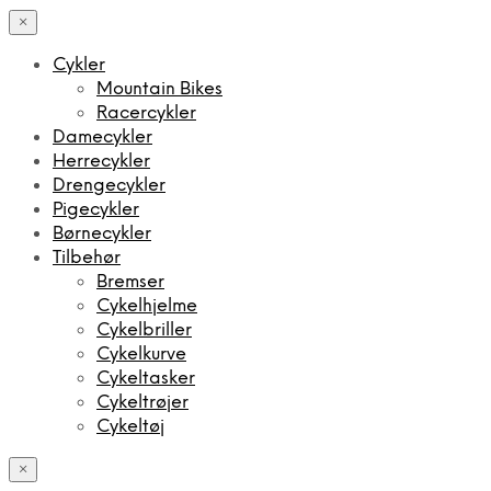
×
Cykler
Mountain Bikes
Racercykler
Damecykler
Herrecykler
Drengecykler
Pigecykler
Børnecykler
Tilbehør
Bremser
Cykelhjelme
Cykelbriller
Cykelkurve
Cykeltasker
Cykeltrøjer
Cykeltøj
×