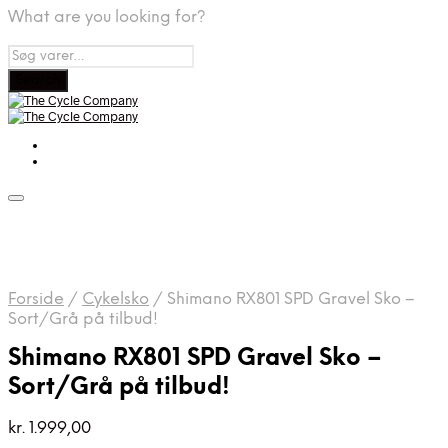
What are you looking for?
Forside
/
Cykelsko
/
Shimano RX801 SPD Gravel Sko –
Sort/Grå på tilbud!
Shimano RX801 SPD Gravel Sko –
Sort/Grå på tilbud!
kr.
1.999,00