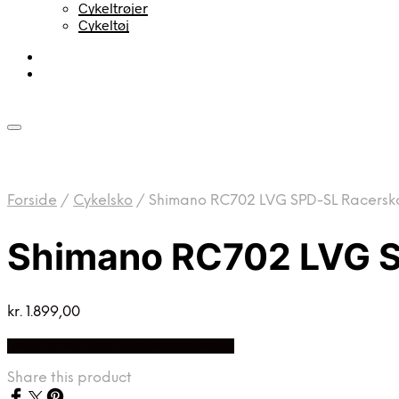
Cykeltrøjer
Cykeltøj
Forside
/
Cykelsko
/
Shimano RC702 LVG SPD-SL Racersko –
Shimano RC702 LVG SP
kr.
1.899,00
Bedste pris hos Cykelexperten.dk
Share this product