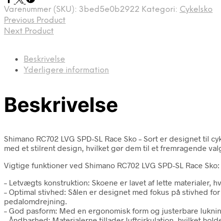
Varenummer (SKU):
3bed5e0b2922
Kategori:
Cykelsko
Previous Product
Next Product
Beskrivelse
Yderligere information
Beskrivelse
Shimano RC702 LVG SPD-SL Race Sko – Sort er designet til cy
med et stilrent design, hvilket gør dem til et fremragende va
Vigtige funktioner ved Shimano RC702 LVG SPD-SL Race Sko:
– Letvægts konstruktion: Skoene er lavet af lette materialer, 
– Optimal stivhed: Sålen er designet med fokus på stivhed for 
pedalomdrejning.
– God pasform: Med en ergonomisk form og justerbare luknin
– Åndbarhed: Materialerne tillader luftcirkulation, hvilket hol