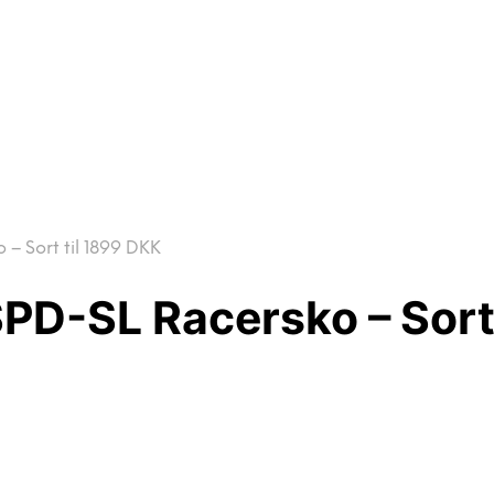
 Sort til 1899 DKK
D-SL Racersko – Sort 