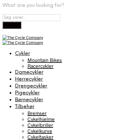
What are you looking for?
Cykler
Mountain Bikes
Racercykler
Damecykler
Herrecykler
Drengecykler
Pigecykler
Børnecykler
Tilbehør
Bremser
Cykelhjelme
Cykelbriller
Cykelkurve
Cykeltasker