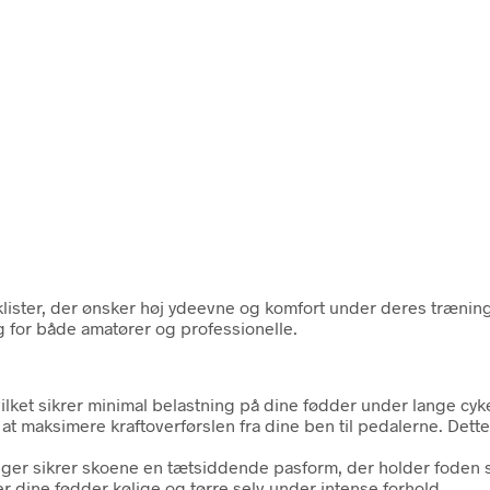
klister, der ønsker høj ydeevne og komfort under deres trænin
lg for både amatører og professionelle.
hvilket sikrer minimal belastning på dine fødder under lange cyk
at maksimere kraftoverførslen fra dine ben til pedalerne. Dette
ger sikrer skoene en tætsiddende pasform, der holder foden s
der dine fødder kølige og tørre selv under intense forhold.