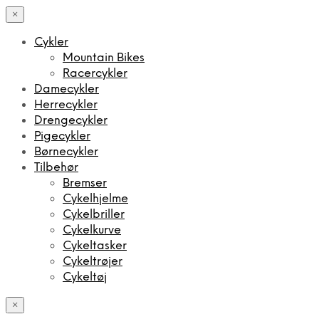
×
Cykler
Mountain Bikes
Racercykler
Damecykler
Herrecykler
Drengecykler
Pigecykler
Børnecykler
Tilbehør
Bremser
Cykelhjelme
Cykelbriller
Cykelkurve
Cykeltasker
Cykeltrøjer
Cykeltøj
×