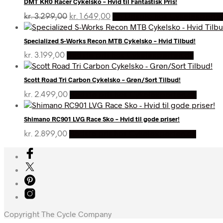
DMT KR0 Racer Cykelsko – Hvid til Fantastisk Pris!
Den
Den
kr.
3.299,00
kr.
1.649,00
På Udsalg hos Cykelexperte
oprindelige
aktuelle
pris
pris
Specialized S-Works Recon MTB Cykelsko – Hvid Tilbud!
var:
er:
kr. 3.299,00.
kr. 1.649,00.
kr.
3.199,00
Bedste pris hos Cykelexperten.dk
Scott Road Tri Carbon Cykelsko – Grøn/Sort Tilbud!
kr.
2.499,00
Bedste pris hos Cykelexperten.dk
Shimano RC901 LVG Race Sko – Hvid til gode priser!
kr.
2.899,00
Bedste pris hos Cykelexperten.dk
Copyright The Cycle Company