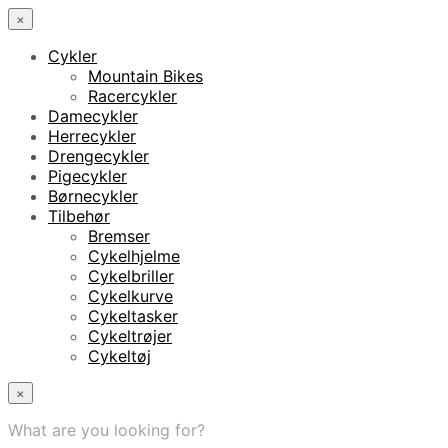
×
Cykler
Mountain Bikes
Racercykler
Damecykler
Herrecykler
Drengecykler
Pigecykler
Børnecykler
Tilbehør
Bremser
Cykelhjelme
Cykelbriller
Cykelkurve
Cykeltasker
Cykeltrøjer
Cykeltøj
×
What are you looking for?