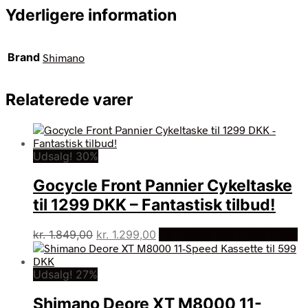
Yderligere information
Brand
Shimano
Relaterede varer
Udsalg! 30%
Gocycle Front Pannier Cykeltaske
til 1299 DKK – Fantastisk tilbud!
Den
Den
kr.
1.849,00
kr.
1.299,00
På Udsalg hos Dania Bikes
oprindelige
aktuelle
pris
pris
Udsalg! 27%
var:
er:
kr. 1.849,00.
kr. 1.299,00.
Shimano Deore XT M8000 11-