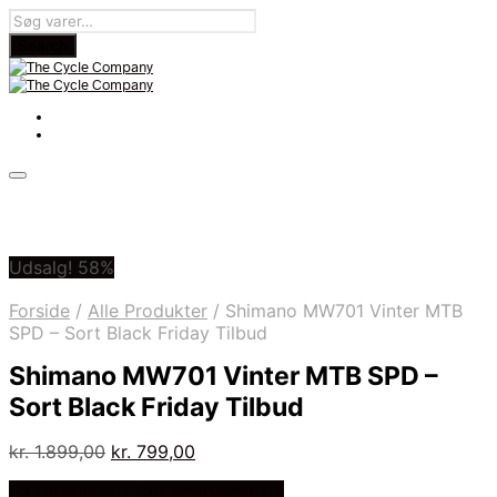
Udsalg! 58%
Forside
/
Alle Produkter
/
Shimano MW701 Vinter MTB
SPD – Sort Black Friday Tilbud
Shimano MW701 Vinter MTB SPD –
Sort Black Friday Tilbud
Den
Den
kr.
1.899,00
kr.
799,00
oprindelige
aktuelle
På Udsalg hos Cykelexperten.dk
pris
pris