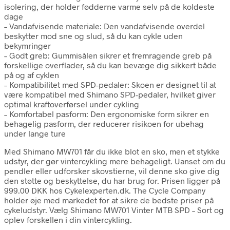
isolering, der holder fødderne varme selv på de koldeste
dage
– Vandafvisende materiale: Den vandafvisende overdel
beskytter mod sne og slud, så du kan cykle uden
bekymringer
– Godt greb: Gummisålen sikrer et fremragende greb på
forskellige overflader, så du kan bevæge dig sikkert både
på og af cyklen
– Kompatibilitet med SPD-pedaler: Skoen er designet til at
være kompatibel med Shimano SPD-pedaler, hvilket giver
optimal kraftoverførsel under cykling
– Komfortabel pasform: Den ergonomiske form sikrer en
behagelig pasform, der reducerer risikoen for ubehag
under lange ture
Med Shimano MW701 får du ikke blot en sko, men et stykke
udstyr, der gør vintercykling mere behageligt. Uanset om du
pendler eller udforsker skovstierne, vil denne sko give dig
den støtte og beskyttelse, du har brug for. Prisen ligger på
999.00 DKK hos Cykelexperten.dk. The Cycle Company
holder øje med markedet for at sikre de bedste priser på
cykeludstyr. Vælg Shimano MW701 Vinter MTB SPD – Sort og
oplev forskellen i din vintercykling.