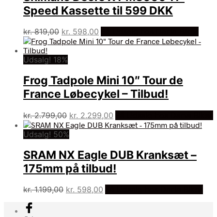
Speed Kassette til 599 DKK
Den
Den
kr.
819,00
kr.
598,00
På Udsalg hos Dania Bikes
oprindelige
aktuelle
pris
pris
Udsalg! 18%
var:
er:
kr. 819,00.
kr. 598,00.
Frog Tadpole Mini 10″ Tour de
France Løbecykel – Tilbud!
Den
Den
kr.
2.799,00
kr.
2.299,00
På Udsalg hos Dania Bikes
oprindelige
aktuelle
Udsalg! 50%
pris
pris
var:
er:
SRAM NX Eagle DUB Kranksæt –
kr. 2.799,00.
kr. 2.299,00.
175mm på tilbud!
Den
Den
kr.
1.199,00
kr.
598,00
På Udsalg hos Dania Bikes
oprindelige
aktuelle
pris
pris