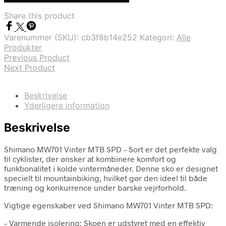
var:
er:
Share this product
kr. 1.899,00.
kr. 799,00.
Varenummer (SKU):
cb3f8b14e252
Kategori:
Alle
Produkter
Previous Product
Next Product
Beskrivelse
Yderligere information
Beskrivelse
Shimano MW701 Vinter MTB SPD – Sort er det perfekte valg
til cyklister, der ønsker at kombinere komfort og
funktionalitet i kolde vintermåneder. Denne sko er designet
specielt til mountainbiking, hvilket gør den ideel til både
træning og konkurrence under barske vejrforhold.
Vigtige egenskaber ved Shimano MW701 Vinter MTB SPD:
– Varmende isolering: Skoen er udstyret med en effektiv