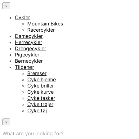
×
Cykler
Mountain Bikes
Racercykler
Damecykler
Herrecykler
Drengecykler
Pigecykler
Børnecykler
Tilbehør
Bremser
Cykelhjelme
Cykelbriller
Cykelkurve
Cykeltasker
Cykeltrøjer
Cykeltøj
×
What are you looking for?