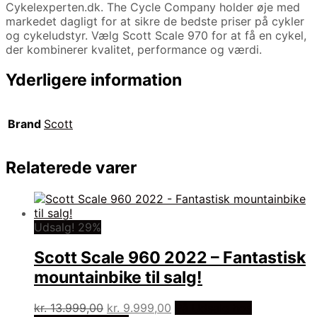
Cykelexperten.dk. The Cycle Company holder øje med
markedet dagligt for at sikre de bedste priser på cykler
og cykeludstyr. Vælg Scott Scale 970 for at få en cykel,
der kombinerer kvalitet, performance og værdi.
Yderligere information
Brand
Scott
Relaterede varer
Udsalg! 29%
Scott Scale 960 2022 – Fantastisk
mountainbike til salg!
Den
Den
kr.
13.999,00
kr.
9.999,00
På Udsalg hos