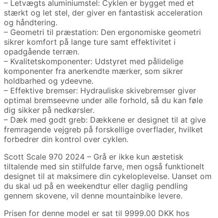
– Letvægts aluminiumstel: Cyklen er bygget med et
stærkt og let stel, der giver en fantastisk acceleration
og håndtering.
– Geometri til præstation: Den ergonomiske geometri
sikrer komfort på lange ture samt effektivitet i
opadgående terræn.
– Kvalitetskomponenter: Udstyret med pålidelige
komponenter fra anerkendte mærker, som sikrer
holdbarhed og ydeevne.
– Effektive bremser: Hydrauliske skivebremser giver
optimal bremseevne under alle forhold, så du kan føle
dig sikker på nedkørsler.
– Dæk med godt greb: Dækkene er designet til at give
fremragende vejgreb på forskellige overflader, hvilket
forbedrer din kontrol over cyklen.
Scott Scale 970 2024 – Grå er ikke kun æstetisk
tiltalende med sin stilfulde farve, men også funktionelt
designet til at maksimere din cykeloplevelse. Uanset om
du skal ud på en weekendtur eller daglig pendling
gennem skovene, vil denne mountainbike levere.
Prisen for denne model er sat til 9999.00 DKK hos