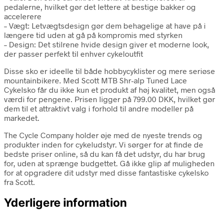
pedalerne, hvilket gør det lettere at bestige bakker og
accelerere
– Vægt: Letvægtsdesign gør dem behagelige at have på i
længere tid uden at gå på kompromis med styrken
– Design: Det stilrene hvide design giver et moderne look,
der passer perfekt til enhver cykeloutfit
Disse sko er ideelle til både hobbycyklister og mere seriøse
mountainbikere. Med Scott MTB Shr-alp Tuned Lace
Cykelsko får du ikke kun et produkt af høj kvalitet, men også
værdi for pengene. Prisen ligger på 799.00 DKK, hvilket gør
dem til et attraktivt valg i forhold til andre modeller på
markedet.
The Cycle Company holder øje med de nyeste trends og
produkter inden for cykeludstyr. Vi sørger for at finde de
bedste priser online, så du kan få det udstyr, du har brug
for, uden at sprænge budgettet. Gå ikke glip af muligheden
for at opgradere dit udstyr med disse fantastiske cykelsko
fra Scott.
Yderligere information