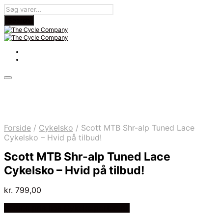
Forside
/
Cykelsko
/
Scott MTB Shr-alp Tuned Lace
Cykelsko – Hvid på tilbud!
Scott MTB Shr-alp Tuned Lace
Cykelsko – Hvid på tilbud!
kr.
799,00
Bedste pris hos Cykelexperten.dk