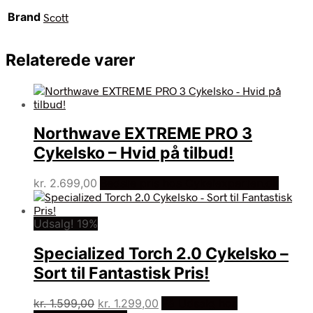
Brand
Scott
Relaterede varer
Northwave EXTREME PRO 3
Cykelsko – Hvid på tilbud!
kr.
2.699,00
Bedste pris hos Cykelexperten.dk
Udsalg! 19%
Specialized Torch 2.0 Cykelsko –
Sort til Fantastisk Pris!
Den
Den
kr.
1.599,00
kr.
1.299,00
På Udsalg hos