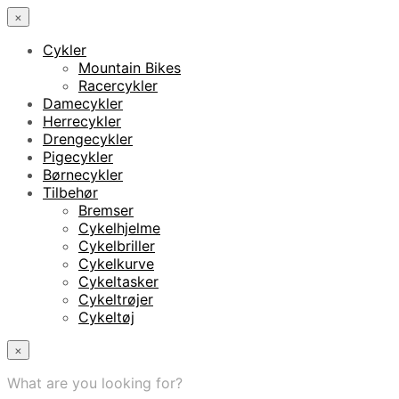
×
Cykler
Mountain Bikes
Racercykler
Damecykler
Herrecykler
Drengecykler
Pigecykler
Børnecykler
Tilbehør
Bremser
Cykelhjelme
Cykelbriller
Cykelkurve
Cykeltasker
Cykeltrøjer
Cykeltøj
×
What are you looking for?