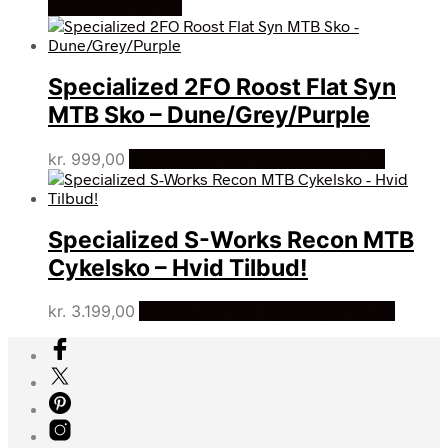
oprindelige
aktuelle
Cykelexperten.dk
pris
pris
var:
er:
kr. 1.599,00.
kr. 1.299,00.
Specialized 2FO Roost Flat Syn
MTB Sko – Dune/Grey/Purple
kr.
999,00
Bedste pris hos Cykelexperten.dk
Specialized S-Works Recon MTB
Cykelsko – Hvid Tilbud!
kr.
3.199,00
Bedste pris hos Cykelexperten.dk