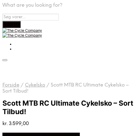
What are you looking for?
Forside
/
Cykelsko
/
Scott MTB RC Ultimate Cykelsko –
Sort Tilbud!
Scott MTB RC Ultimate Cykelsko – Sort
Tilbud!
kr.
3.599,00
Bedste pris hos Cykelexperten.dk