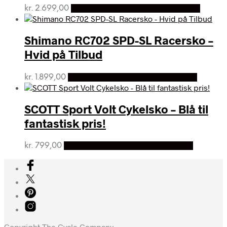
kr.
2.699,00
Bedste pris hos Cykelexperten.dk
Shimano RC702 SPD-SL Racersko –
Hvid på Tilbud
kr.
1.899,00
Bedste pris hos Cykelexperten.dk
SCOTT Sport Volt Cykelsko – Blå til
fantastisk pris!
kr.
799,00
Bedste pris hos Cykelexperten.dk
Copyright The Cycle Company