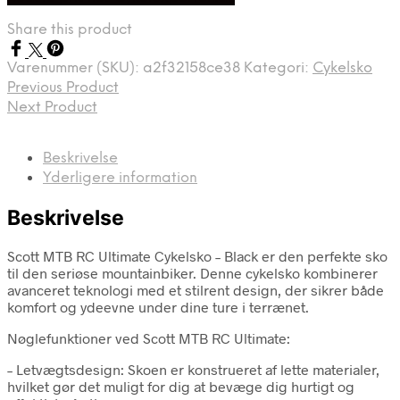
Share this product
Varenummer (SKU):
a2f32158ce38
Kategori:
Cykelsko
Previous Product
Next Product
Beskrivelse
Yderligere information
Beskrivelse
Scott MTB RC Ultimate Cykelsko – Black er den perfekte sko
til den seriøse mountainbiker. Denne cykelsko kombinerer
avanceret teknologi med et stilrent design, der sikrer både
komfort og ydeevne under dine ture i terrænet.
Nøglefunktioner ved Scott MTB RC Ultimate:
– Letvægtsdesign: Skoen er konstrueret af lette materialer,
hvilket gør det muligt for dig at bevæge dig hurtigt og