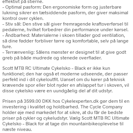
effektivt på stierne.
– Optimal pasform: Den ergonomiske form og justerbare
lukning sikrer en tætsiddende pasform, der giver maksimal
kontrol over cyklen.
– Stiv sål: Den stive sål giver fremragende kraftoverførsel til
pedalerne, hvilket forbedrer din performance under kørsel.
– Åndbarhed: Materialerne i skoen tillader god ventilation,
så dine fødder forbliver tørre og komfortable, selv på lange
ture.
– Terrænvenlig: Sålens mønster er designet til at give godt
greb på både mudrede og stenede overflader.
Scott MTB RC Ultimate Cykelsko – Black er ikke kun
funktionel; den har også et moderne udseende, der passer
perfekt ind i dit cykeloutfit. Uanset om du kører på teknisk
krævende spor eller blot nyder en afslappet tur i skoven, vil
disse cykelsko være en uundgåelig del af dit udstyr.
Prisen på 3599.00 DKK hos Cykelexperten.dk gør dem til en
investering i kvalitet og holdbarhed. The Cycle Company
holder øje med markedet for at sikre, at du får de bedste
priser på cykler og cykeludstyr. Vælg Scott MTB RC Ultimate
Cykelsko – Black for at tage din mountainbikeoplevelse til
næste niveau.