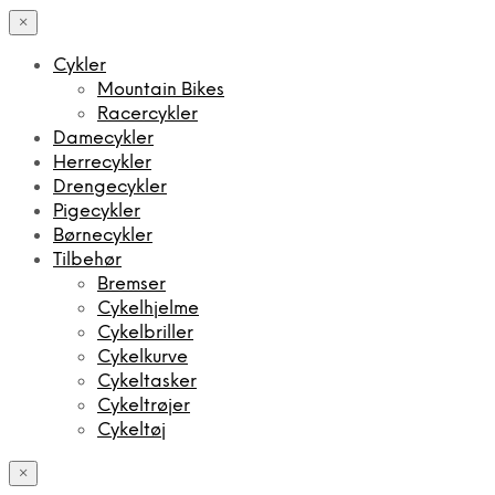
×
Cykler
Mountain Bikes
Racercykler
Damecykler
Herrecykler
Drengecykler
Pigecykler
Børnecykler
Tilbehør
Bremser
Cykelhjelme
Cykelbriller
Cykelkurve
Cykeltasker
Cykeltrøjer
Cykeltøj
×