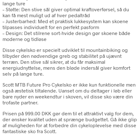
lange ture
– Støtte: Den stive sål giver optimal kraftoverførsel, så du
kan få mest muligt ud af hver pedaltråd
– Justerbarhed: Med et praktisk lukkesystem kan skoene
tilpasses individuelt for en perfekt pasform
– Design: Det stilrene sort-hvide design gør skoene både
moderne og tidløse
Disse cykelsko er specielt udviklet til mountainbiking og
tilbyder den nødvendige greb og stabilitet på ujævnt
terræn. Den stive sål sikrer, at du får maksimal
energiudnyttelse, mens den bløde indersål giver komfort
selv på lange ture.
Scott MTB Future Pro Cykelsko er ikke kun funktionelle men
også æstetisk tiltalende. Uanset om du deltager i løb eller
bare nyder en weekendtur i skoven, vil disse sko være din
trofaste partner.
Prisen på 999.00 DKK gør dem til et attraktivt valg for dem,
der ønsker kvalitet uden at sprænge budgettet. Gå ikke glip
af muligheden for at forbedre din cykeloplevelse med disse
fantastiske sko fra Scott.