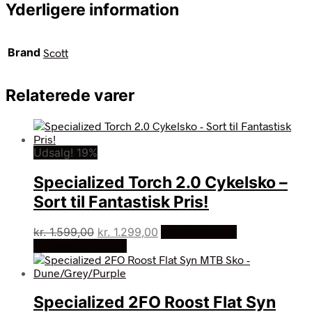
Yderligere information
Brand
Scott
Relaterede varer
Udsalg! 19%
Specialized Torch 2.0 Cykelsko –
Sort til Fantastisk Pris!
Den
Den
kr.
1.599,00
kr.
1.299,00
På Udsalg hos
oprindelige
aktuelle
Cykelexperten.dk
pris
pris
var:
er:
kr. 1.599,00.
kr. 1.299,00.
Specialized 2FO Roost Flat Syn