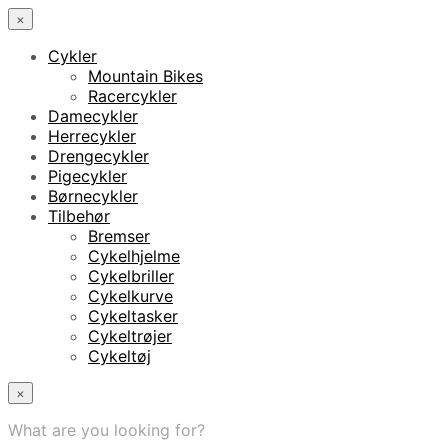
×
Cykler
Mountain Bikes
Racercykler
Damecykler
Herrecykler
Drengecykler
Pigecykler
Børnecykler
Tilbehør
Bremser
Cykelhjelme
Cykelbriller
Cykelkurve
Cykeltasker
Cykeltrøjer
Cykeltøj
×
What are you looking for?