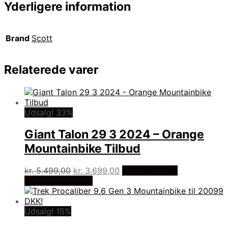
Yderligere information
Brand
Scott
Relaterede varer
Udsalg! 33%
Giant Talon 29 3 2024 – Orange
Mountainbike Tilbud
Den
Den
kr.
5.499,00
kr.
3.699,00
På Udsalg hos
oprindelige
aktuelle
Cykelexperten.dk
pris
pris
var:
er:
kr. 5.499,00.
kr. 3.699,00.
Udsalg! 15%