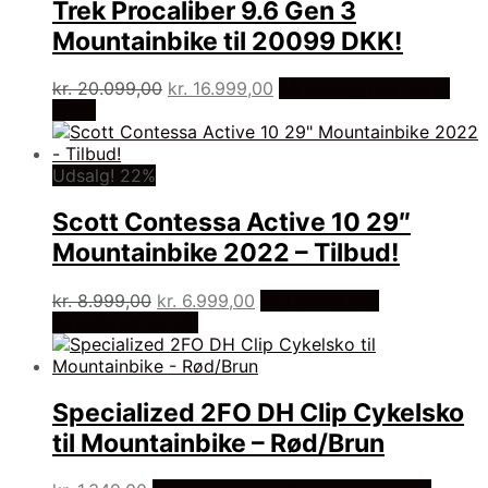
Trek Procaliber 9.6 Gen 3
Mountainbike til 20099 DKK!
Den
Den
kr.
20.099,00
kr.
16.999,00
På Udsalg hos Dania
oprindelige
aktuelle
Bikes
pris
pris
var:
er:
kr. 20.099,00.
kr. 16.999,00.
Udsalg! 22%
Scott Contessa Active 10 29″
Mountainbike 2022 – Tilbud!
Den
Den
kr.
8.999,00
kr.
6.999,00
På Udsalg hos
oprindelige
aktuelle
Cykelexperten.dk
pris
pris
var:
er:
kr. 8.999,00.
kr. 6.999,00.
Specialized 2FO DH Clip Cykelsko
til Mountainbike – Rød/Brun