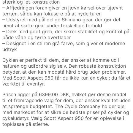
stærk og let konstruktion
– Affjedringen foran giver en jævn kørsel over ujævnt
terræn, så du kan fokusere på at nyde turen
– Udstyret med pålidelige Shimano gear, der gør det
nemt at skifte gear under forskellige forhold
– Dæk med godt greb, der sikrer stabilitet og kontrol på
både våde og tørre overflader
– Designet i en stilren grå farve, som giver et moderne
udtryk
Cyklen er perfekt til dem, der ønsker at komme ud i
naturen og udfordre sig selv. Den robuste konstruktion
betyder, at den kan modstå hård brug uden problemer.
Med Scott Aspect 950 får du ikke kun en cykel; du får et
værktøj til eventyr.
Prisen ligger på 6399.00 DKK, hvilket gør denne model
til et fremragende valg for dem, der ønsker kvalitet uden
at sprænge budgettet. The Cycle Company holder øje
med markedet for at sikre de bedste priser på cykler og
cykeludstyr. Vælg Scott Aspect 950 for en oplevelse i
topklasse på stierne.