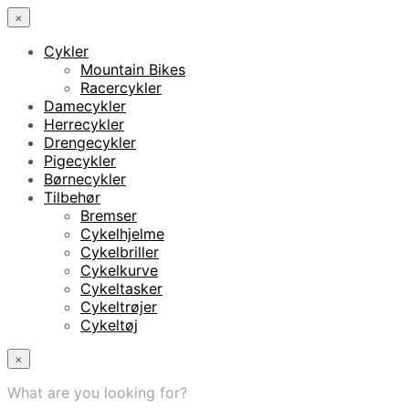
×
Cykler
Mountain Bikes
Racercykler
Damecykler
Herrecykler
Drengecykler
Pigecykler
Børnecykler
Tilbehør
Bremser
Cykelhjelme
Cykelbriller
Cykelkurve
Cykeltasker
Cykeltrøjer
Cykeltøj
×
What are you looking for?