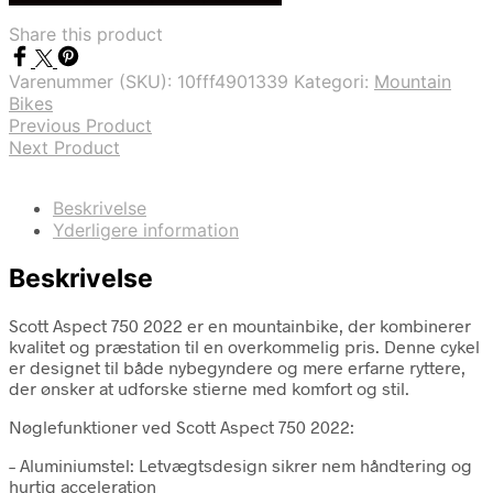
var:
er:
Share this product
kr. 6.399,00.
kr. 3.699,00.
Varenummer (SKU):
10fff4901339
Kategori:
Mountain
Bikes
Previous Product
Next Product
Beskrivelse
Yderligere information
Beskrivelse
Scott Aspect 750 2022 er en mountainbike, der kombinerer
kvalitet og præstation til en overkommelig pris. Denne cykel
er designet til både nybegyndere og mere erfarne ryttere,
der ønsker at udforske stierne med komfort og stil.
Nøglefunktioner ved Scott Aspect 750 2022:
– Aluminiumstel: Letvægtsdesign sikrer nem håndtering og
hurtig acceleration