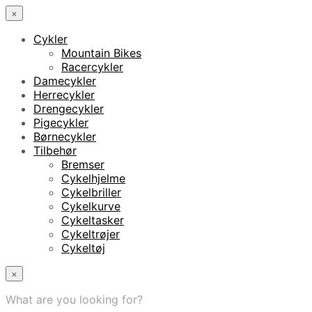
×
Cykler
Mountain Bikes
Racercykler
Damecykler
Herrecykler
Drengecykler
Pigecykler
Børnecykler
Tilbehør
Bremser
Cykelhjelme
Cykelbriller
Cykelkurve
Cykeltasker
Cykeltrøjer
Cykeltøj
×
What are you looking for?