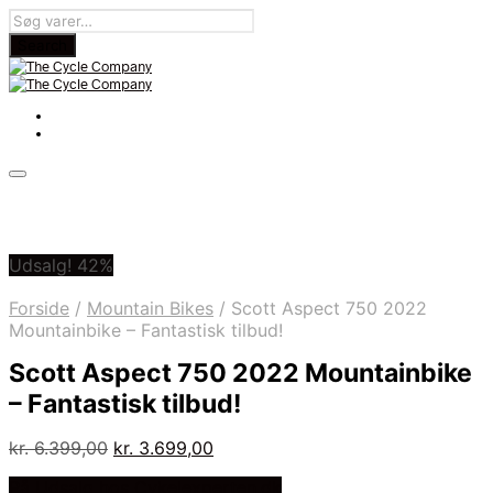
Udsalg! 42%
Forside
/
Mountain Bikes
/
Scott Aspect 750 2022
Mountainbike – Fantastisk tilbud!
Scott Aspect 750 2022 Mountainbike
– Fantastisk tilbud!
Den
Den
kr.
6.399,00
kr.
3.699,00
oprindelige
aktuelle
På Udsalg hos Cykelexperten.dk
pris
pris