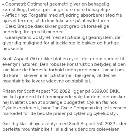
– Geometri: Optimeret geometri giver en behagelig
kørestilling, hvilket gør lange ture mere behagelige
– Affjedring: Forgaffel med affjedring absorberer stød fra
ujævnt terræn, så du kan fokusere på at nyde turen
– Dæk: Bredde dæk sikrer godt greb på forskellige
underlag, fra grus til mudder
– Gearsystem: Udstyret med et pålideligt gearsystem, der
giver dig mulighed for at tackle stejle bakker og hurtige
nedkørsler
Scott Aspect 750 er ikke blot en cykel; det er din partner til
eventyr i naturen. Den robuste konstruktion betyder, at den
kan klare de hårdeste forhold uden problemer. Uanset om
du kører i skoven eller på stierne i bjergene, vil denne
mountainbike levere ydeevne og stabilitet.
Prisen for Scott Aspect 750 2022 ligger på 6399.00 DKK,
hvilket gør den til et fremragende valg for dem, der ønsker
høj kvalitet uden at sprænge budgettet. Cyklen fås hos
Cykelexperten.dk, hvor The Cycle Company dagligt scanner
markedet for de bedste priser på cykler og cykeludstyr.
Gør dig klar til nye eventyr med Scott Aspect 750 2022 – den
perfekte mountainbike til alle dine udendørs oplevelser.