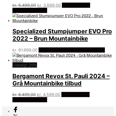
Den
Den
kr.
5.499,00
kr.
3.699,00
På Udsalg hos
oprindelige
aktuelle
Cykelexperten.dk
pris
pris
var:
er:
kr. 5.499,00.
kr. 3.699,00.
Specialized Stumpjumper EVO Pro
2022 – Brun Mountainbike
kr.
61.999,00
Bedste pris hos Cykelexperten.dk
Udsalg! 29%
Bergamont Revox St. Pauli 2024 –
Grå Mountainbike tilbud
Den
Den
kr.
6.499,00
kr.
4.599,00
På Udsalg hos
oprindelige
aktuelle
Cykelexperten.dk
pris
pris
var:
er:
kr. 6.499,00.
kr. 4.599,00.