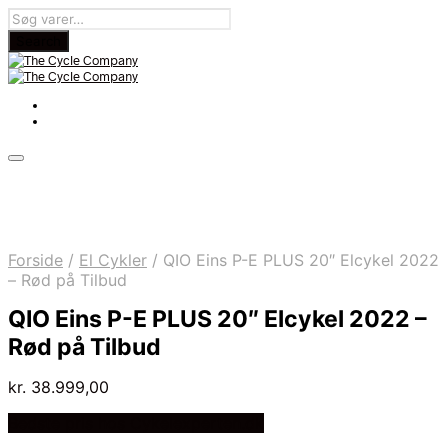
Forside
/
El Cykler
/
QIO Eins P-E PLUS 20″ Elcykel 2022
– Rød på Tilbud
QIO Eins P-E PLUS 20″ Elcykel 2022 –
Rød på Tilbud
kr.
38.999,00
Bedste pris hos Cykelexperten.dk