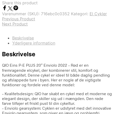
Share this product
Varenummer (SKU):
716ebc0c0352
Kategori:
El Cykler
Previous Product
Next Product
Beskrivelse
Yderligere information
Beskrivelse
QIO Eins P-E PLUS 20″ Enviolo 2022 – Rød er en
fremragende elcykel, der kombinerer stil, komfort og
funktionalitet. Denne cykel er ideel til både daglig pendling
og afslappede ture i byen. Her er nogle af de vigtigste
funktioner og fordele ved denne model:
– Kvalitetsdesign: QIO har skabt en cykel med et moderne og
elegant design, der skiller sig ud i mængden. Den røde
farve tilføjer et friskt pust til din cykeltur.
– Enviolo gearsystem: Cyklen er udstyret med det innovative
Enviolo gearsystem, som giver en jævn og problemfri