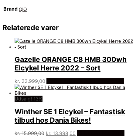
Brand
QIO
Relaterede varer
Gazelle ORANGE C8 HMB 300wh
Elcykel Herre 2022 – Sort
kr.
22.999,00
Bedste pris hos Cykelexperten.dk
Udsalg! 13%
Winther SE 1 Elcykel – Fantastisk
tilbud hos Dania Bikes!
Den
Den
kr.
15.999,00
kr.
13.998,00
På Udsalg hos Dania