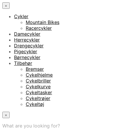
×
Cykler
Mountain Bikes
Racercykler
Damecykler
Herrecykler
Drengecykler
Pigecykler
Børnecykler
Tilbehør
Bremser
Cykelhjelme
Cykelbriller
Cykelkurve
Cykeltasker
Cykeltrøjer
Cykeltøj
×
What are you looking for?