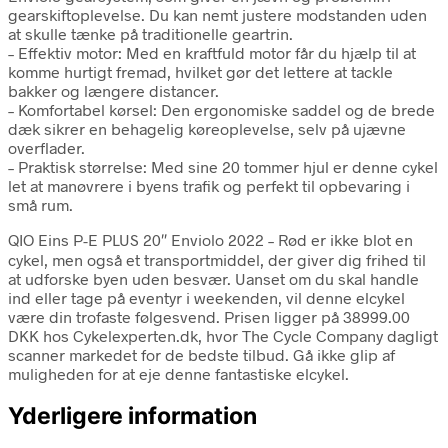
gearskiftoplevelse. Du kan nemt justere modstanden uden
at skulle tænke på traditionelle geartrin.
– Effektiv motor: Med en kraftfuld motor får du hjælp til at
komme hurtigt fremad, hvilket gør det lettere at tackle
bakker og længere distancer.
– Komfortabel kørsel: Den ergonomiske saddel og de brede
dæk sikrer en behagelig køreoplevelse, selv på ujævne
overflader.
– Praktisk størrelse: Med sine 20 tommer hjul er denne cykel
let at manøvrere i byens trafik og perfekt til opbevaring i
små rum.
QIO Eins P-E PLUS 20″ Enviolo 2022 – Rød er ikke blot en
cykel, men også et transportmiddel, der giver dig frihed til
at udforske byen uden besvær. Uanset om du skal handle
ind eller tage på eventyr i weekenden, vil denne elcykel
være din trofaste følgesvend. Prisen ligger på 38999.00
DKK hos Cykelexperten.dk, hvor The Cycle Company dagligt
scanner markedet for de bedste tilbud. Gå ikke glip af
muligheden for at eje denne fantastiske elcykel.
Yderligere information