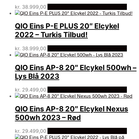
kr.
38.999,00
Bedste pris hos Cykelexperten.dk
QIO Eins P-E PLUS 20″ Elcykel
2022 – Turkis Tilbud!
kr.
38.999,00
Bedste pris hos Cykelexperten.dk
QIO Eins AP-8 20″ Elcykel 500wh –
Lys Blå 2023
kr.
29.499,00
Bedste pris hos Cykelexperten.dk
QIO Eins AP-8 20″ Elcykel Nexus
500wh 2023 – Rød
kr.
29.499,00
Bedste pris hos Cykelexperten.dk