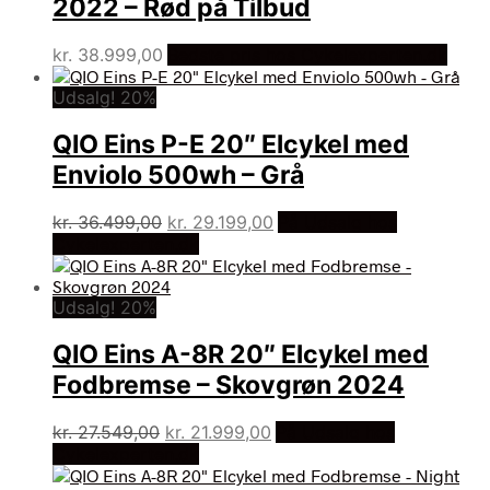
2022 – Rød på Tilbud
kr.
38.999,00
Bedste pris hos Cykelexperten.dk
Udsalg! 20%
QIO Eins P-E 20″ Elcykel med
Enviolo 500wh – Grå
Den
Den
kr.
36.499,00
kr.
29.199,00
På Udsalg hos
oprindelige
aktuelle
Cykelexperten.dk
pris
pris
var:
er:
Udsalg! 20%
kr. 36.499,00.
kr. 29.199,00.
QIO Eins A-8R 20″ Elcykel med
Fodbremse – Skovgrøn 2024
Den
Den
kr.
27.549,00
kr.
21.999,00
På Udsalg hos
oprindelige
aktuelle
Cykelexperten.dk
pris
pris