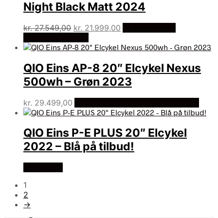
Night Black Matt 2024
Den
Den
kr.
27.549,00
kr.
21.999,00
På Udsalg hos
oprindelige
aktuelle
Cykelexperten.dk
pris
pris
var:
er:
QIO Eins AP-8 20″ Elcykel Nexus
kr. 27.549,00.
kr. 21.999,00.
500wh – Grøn 2023
kr.
29.499,00
Bedste pris hos Cykelexperten.dk
QIO Eins P-E PLUS 20″ Elcykel
2022 – Blå på tilbud!
SE PRISEN
1
2
→