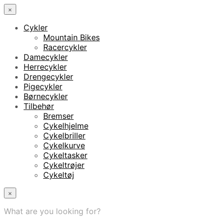
×
Cykler
Mountain Bikes
Racercykler
Damecykler
Herrecykler
Drengecykler
Pigecykler
Børnecykler
Tilbehør
Bremser
Cykelhjelme
Cykelbriller
Cykelkurve
Cykeltasker
Cykeltrøjer
Cykeltøj
×
What are you looking for?