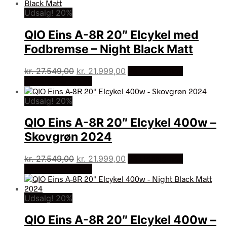
var:
er:
Udsalg! 20%
kr. 27.549,00.
kr. 21.999,00.
QIO Eins A-8R 20″ Elcykel med
Fodbremse – Night Black Matt
Den
Den
kr.
27.549,00
kr.
21.999,00
På Udsalg hos
oprindelige
aktuelle
Cykelexperten.dk
pris
pris
Udsalg! 20%
var:
er:
kr. 27.549,00.
kr. 21.999,00.
QIO Eins A-8R 20″ Elcykel 400w –
Skovgrøn 2024
Den
Den
kr.
27.549,00
kr.
21.999,00
På Udsalg hos
oprindelige
aktuelle
Cykelexperten.dk
pris
pris
var:
er:
Udsalg! 20%
kr. 27.549,00.
kr. 21.999,00.
QIO Eins A-8R 20″ Elcykel 400w –