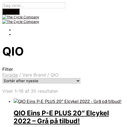
QIO
Filter
Forside
/
Vare Brand
/
QIO
Sorteret
Viser 1–18 af 35 resultater
efter
seneste
QIO Eins P-E PLUS 20″ Elcykel
2022 – Grå på tilbud!