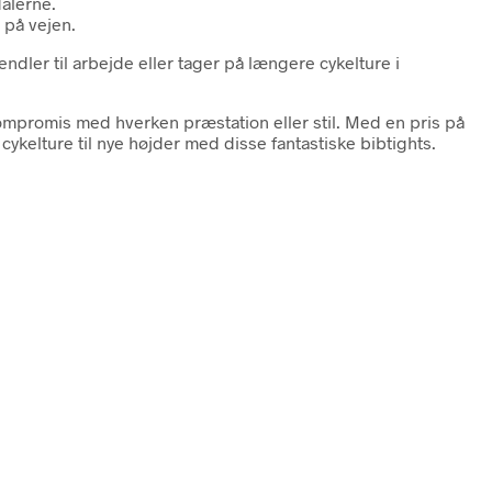
dalerne.
 på vejen.
dler til arbejde eller tager på længere cykelture i
 kompromis med hverken præstation eller stil. Med en pris på
e cykelture til nye højder med disse fantastiske bibtights.