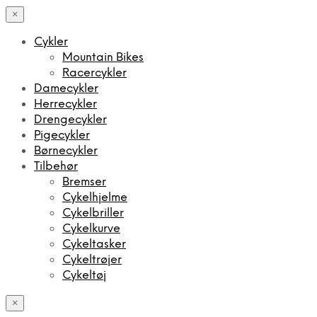
×
Cykler
Mountain Bikes
Racercykler
Damecykler
Herrecykler
Drengecykler
Pigecykler
Børnecykler
Tilbehør
Bremser
Cykelhjelme
Cykelbriller
Cykelkurve
Cykeltasker
Cykeltrøjer
Cykeltøj
×