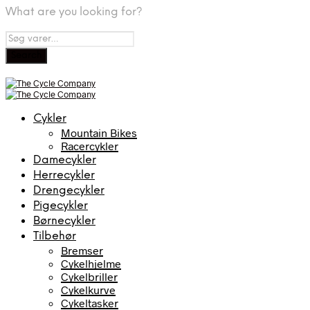
What are you looking for?
Cykler
Mountain Bikes
Racercykler
Damecykler
Herrecykler
Drengecykler
Pigecykler
Børnecykler
Tilbehør
Bremser
Cykelhjelme
Cykelbriller
Cykelkurve
Cykeltasker