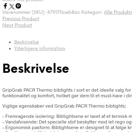
kr. 1.399,00.
kr. 1.167,00.
Varenummer (SKU):
479170ceb8ac
Kategori:
Alle Produkt
Previous Product
Next Product
Beskrivelse
Yderligere information
Beskrivelse
GripGrab PACR Thermo bibtights i sort er det ideelle valg for
funktionalitet og komfort, hvilket gør dem til et must-have i d
Vigtige egenskaber ved GripGrab PACR Thermo bibtights:
– Fremragende isolering: Bibtightsene er lavet af et termisk m
– Vandafvisende: Det specielle stof beskytter mod let regn og v
– Ergonomisk pasform: Bibtightsene er designet til at følge 