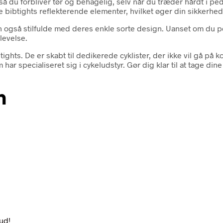
 så du forbliver tør og behagelig, selv når du træder hårdt i pe
e bibtights reflekterende elementer, hvilket øger din sikkerhed
også stilfulde med deres enkle sorte design. Uanset om du pen
levelse.
ghts. De er skabt til dedikerede cyklister, der ikke vil gå på
har specialiseret sig i cykeludstyr. Gør dig klar til at tage din
n