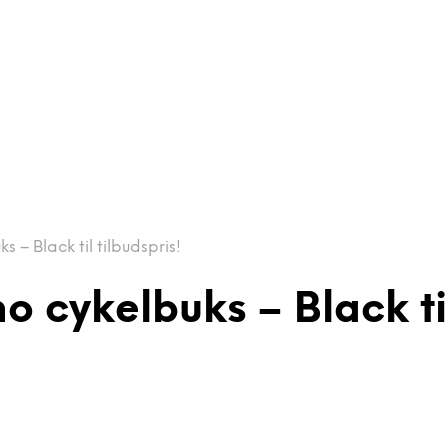
– Black til tilbudspris!
cykelbuks – Black til 