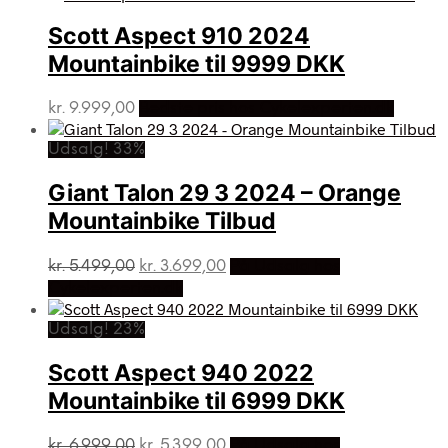
Scott Aspect 910 2024
Mountainbike til 9999 DKK
kr.
9.999,00
Bedste pris hos Cykelexperten.dk
Udsalg! 33%
Giant Talon 29 3 2024 – Orange
Mountainbike Tilbud
Den
Den
kr.
5.499,00
kr.
3.699,00
På Udsalg hos
oprindelige
aktuelle
Cykelexperten.dk
pris
pris
var:
er:
Udsalg! 23%
kr. 5.499,00.
kr. 3.699,00.
Scott Aspect 940 2022
Mountainbike til 6999 DKK
Den
Den
kr.
6.999,00
kr.
5.399,00
På Udsalg hos