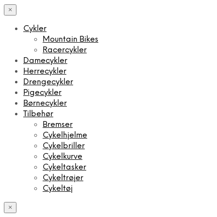
×
Cykler
Mountain Bikes
Racercykler
Damecykler
Herrecykler
Drengecykler
Pigecykler
Børnecykler
Tilbehør
Bremser
Cykelhjelme
Cykelbriller
Cykelkurve
Cykeltasker
Cykeltrøjer
Cykeltøj
×