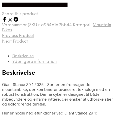
Bedste pris hos Cykelexperten.dk
Share this product
Varenummer (SKU):
a954b1a9bb44
Kategori:
Mountain
Bikes
Previous Product
Next Product
Beskrivelse
Yderligere information
Beskrivelse
Giant Stance 29 1 2025 – Sort er en fremragende
mountainbike, der kombinerer avanceret teknologi med en
robust konstruktion. Denne cykel er designet til både
nybegyndere og erfarne ryttere, der ønsker at udforske stier
og udfordrende terræn.
Her er nogle nøglefunktioner ved Giant Stance 29 1: