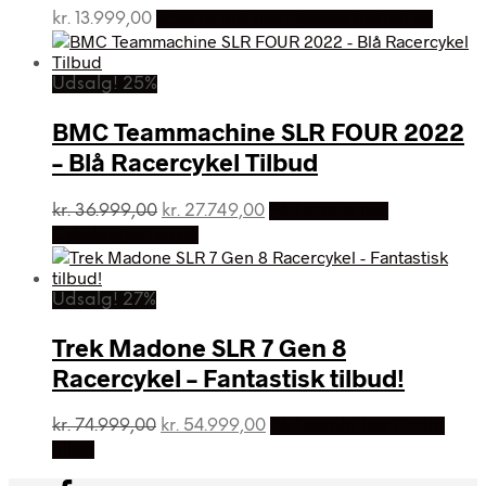
kr.
13.999,00
Bedste pris hos Cykelexperten.dk
Udsalg! 25%
BMC Teammachine SLR FOUR 2022
– Blå Racercykel Tilbud
Den
Den
kr.
36.999,00
kr.
27.749,00
På Udsalg hos
oprindelige
aktuelle
Cykelexperten.dk
pris
pris
var:
er:
kr. 36.999,00.
kr. 27.749,00.
Udsalg! 27%
Trek Madone SLR 7 Gen 8
Racercykel – Fantastisk tilbud!
Den
Den
kr.
74.999,00
kr.
54.999,00
På Udsalg hos Dania
oprindelige
aktuelle
Bikes
pris
pris