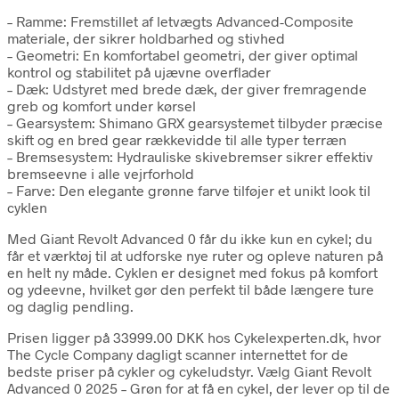
– Ramme: Fremstillet af letvægts Advanced-Composite
materiale, der sikrer holdbarhed og stivhed
– Geometri: En komfortabel geometri, der giver optimal
kontrol og stabilitet på ujævne overflader
– Dæk: Udstyret med brede dæk, der giver fremragende
greb og komfort under kørsel
– Gearsystem: Shimano GRX gearsystemet tilbyder præcise
skift og en bred gear rækkevidde til alle typer terræn
– Bremsesystem: Hydrauliske skivebremser sikrer effektiv
bremseevne i alle vejrforhold
– Farve: Den elegante grønne farve tilføjer et unikt look til
cyklen
Med Giant Revolt Advanced 0 får du ikke kun en cykel; du
får et værktøj til at udforske nye ruter og opleve naturen på
en helt ny måde. Cyklen er designet med fokus på komfort
og ydeevne, hvilket gør den perfekt til både længere ture
og daglig pendling.
Prisen ligger på 33999.00 DKK hos Cykelexperten.dk, hvor
The Cycle Company dagligt scanner internettet for de
bedste priser på cykler og cykeludstyr. Vælg Giant Revolt
Advanced 0 2025 – Grøn for at få en cykel, der lever op til de