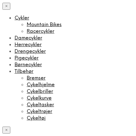
×
Cykler
Mountain Bikes
Racercykler
Damecykler
Herrecykler
Drengecykler
Pigecykler
Børnecykler
Tilbehør
Bremser
Cykelhjelme
Cykelbriller
Cykelkurve
Cykeltasker
Cykeltrøjer
Cykeltøj
×