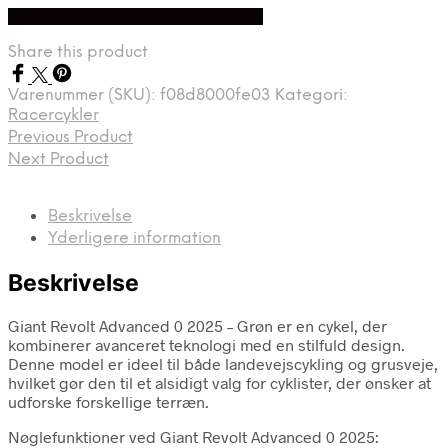
Bedste pris hos Cykelexperten.dk
Share this product
Varenummer (SKU):
f08d8000fe03
Kategori:
Racercykler
Previous Product
Next Product
Beskrivelse
Yderligere information
Beskrivelse
Giant Revolt Advanced 0 2025 – Grøn er en cykel, der
kombinerer avanceret teknologi med en stilfuld design.
Denne model er ideel til både landevejscykling og grusveje,
hvilket gør den til et alsidigt valg for cyklister, der ønsker at
udforske forskellige terræn.
Nøglefunktioner ved Giant Revolt Advanced 0 2025: