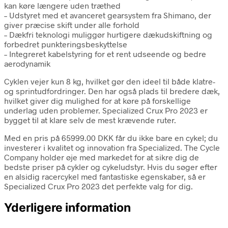
kan køre længere uden træthed
– Udstyret med et avanceret gearsystem fra Shimano, der
giver præcise skift under alle forhold
– Dækfri teknologi muliggør hurtigere dækudskiftning og
forbedret punkteringsbeskyttelse
– Integreret kabelstyring for et rent udseende og bedre
aerodynamik
Cyklen vejer kun 8 kg, hvilket gør den ideel til både klatre-
og sprintudfordringer. Den har også plads til bredere dæk,
hvilket giver dig mulighed for at køre på forskellige
underlag uden problemer. Specialized Crux Pro 2023 er
bygget til at klare selv de mest krævende ruter.
Med en pris på 65999.00 DKK får du ikke bare en cykel; du
investerer i kvalitet og innovation fra Specialized. The Cycle
Company holder øje med markedet for at sikre dig de
bedste priser på cykler og cykeludstyr. Hvis du søger efter
en alsidig racercykel med fantastiske egenskaber, så er
Specialized Crux Pro 2023 det perfekte valg for dig.
Yderligere information