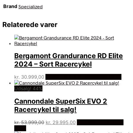
Brand
Specialized
Relaterede varer
Bergamont Grandurance RD Elite
2024 – Sort Racercykel
kr.
30.999,00
Bedste pris hos Cykelexperten.dk
Udsalg! 44%
Cannondale SuperSix EVO 2
Racercykel til salg!
Den
Den
kr.
53.999,00
kr.
29.995,00
På Udsalg hos Dania
oprindelige
aktuelle
Bikes