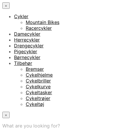
×
Cykler
Mountain Bikes
Racercykler
Damecykler
Herrecykler
Drengecykler
Pigecykler
Børnecykler
Tilbehør
Bremser
Cykelhjelme
Cykelbriller
Cykelkurve
Cykeltasker
Cykeltrøjer
Cykeltøj
×
What are you looking for?