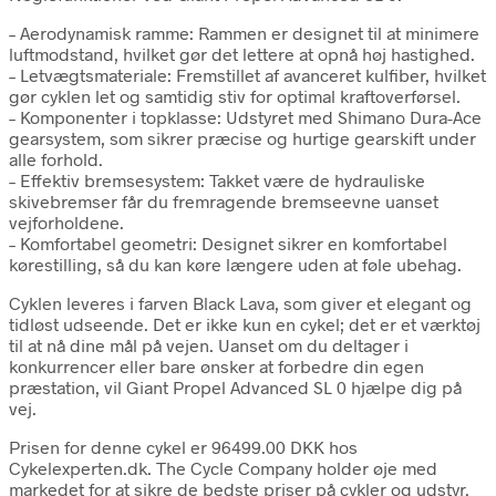
– Aerodynamisk ramme: Rammen er designet til at minimere
luftmodstand, hvilket gør det lettere at opnå høj hastighed.
– Letvægtsmateriale: Fremstillet af avanceret kulfiber, hvilket
gør cyklen let og samtidig stiv for optimal kraftoverførsel.
– Komponenter i topklasse: Udstyret med Shimano Dura-Ace
gearsystem, som sikrer præcise og hurtige gearskift under
alle forhold.
– Effektiv bremsesystem: Takket være de hydrauliske
skivebremser får du fremragende bremseevne uanset
vejforholdene.
– Komfortabel geometri: Designet sikrer en komfortabel
kørestilling, så du kan køre længere uden at føle ubehag.
Cyklen leveres i farven Black Lava, som giver et elegant og
tidløst udseende. Det er ikke kun en cykel; det er et værktøj
til at nå dine mål på vejen. Uanset om du deltager i
konkurrencer eller bare ønsker at forbedre din egen
præstation, vil Giant Propel Advanced SL 0 hjælpe dig på
vej.
Prisen for denne cykel er 96499.00 DKK hos
Cykelexperten.dk. The Cycle Company holder øje med
markedet for at sikre de bedste priser på cykler og udstyr.