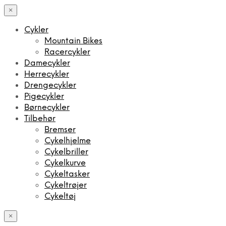
×
Cykler
Mountain Bikes
Racercykler
Damecykler
Herrecykler
Drengecykler
Pigecykler
Børnecykler
Tilbehør
Bremser
Cykelhjelme
Cykelbriller
Cykelkurve
Cykeltasker
Cykeltrøjer
Cykeltøj
×