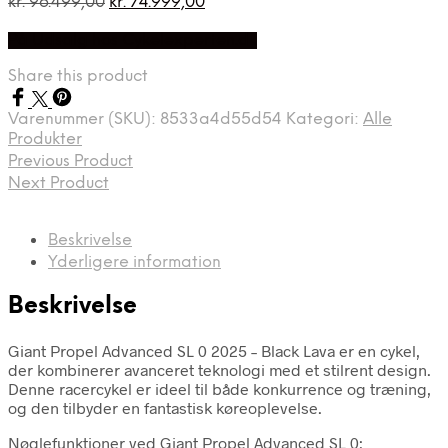
Den
Den
kr.
96.499,00
kr.
74.999,00
oprindelige
aktuelle
På Udsalg hos Cykelexperten.dk
pris
pris
var:
er:
Share this product
kr. 96.499,00.
kr. 74.999,00.
Varenummer (SKU):
8533a4d55d54
Kategori:
Alle
Produkter
Previous Product
Next Product
Beskrivelse
Yderligere information
Beskrivelse
Giant Propel Advanced SL 0 2025 – Black Lava er en cykel,
der kombinerer avanceret teknologi med et stilrent design.
Denne racercykel er ideel til både konkurrence og træning,
og den tilbyder en fantastisk køreoplevelse.
Nøglefunktioner ved Giant Propel Advanced SL 0: