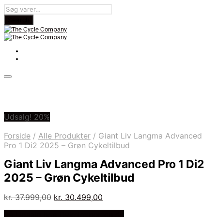
Udsalg! 20%
Forside
/
Alle Produkter
/
Giant Liv Langma Advanced
Pro 1 Di2 2025 – Grøn Cykeltilbud
Giant Liv Langma Advanced Pro 1 Di2
2025 – Grøn Cykeltilbud
Den
Den
kr.
37.999,00
kr.
30.499,00
oprindelige
aktuelle
På Udsalg hos Cykelexperten.dk
pris
pris