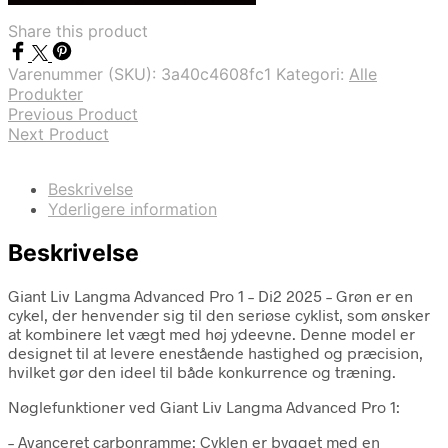
var:
er:
Share this product
kr. 37.999,00.
kr. 30.499,00.
Varenummer (SKU):
3a40c4608fc1
Kategori:
Alle
Produkter
Previous Product
Next Product
Beskrivelse
Yderligere information
Beskrivelse
Giant Liv Langma Advanced Pro 1 – Di2 2025 – Grøn er en
cykel, der henvender sig til den seriøse cyklist, som ønsker
at kombinere let vægt med høj ydeevne. Denne model er
designet til at levere enestående hastighed og præcision,
hvilket gør den ideel til både konkurrence og træning.
Nøglefunktioner ved Giant Liv Langma Advanced Pro 1:
– Avanceret carbonramme: Cyklen er bygget med en