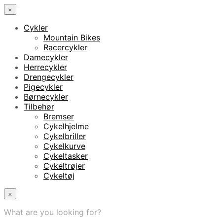
×
Cykler
Mountain Bikes
Racercykler
Damecykler
Herrecykler
Drengecykler
Pigecykler
Børnecykler
Tilbehør
Bremser
Cykelhjelme
Cykelbriller
Cykelkurve
Cykeltasker
Cykeltrøjer
Cykeltøj
×
What are you looking for?