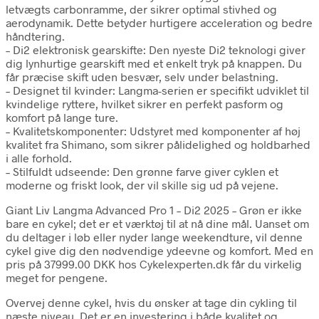
letvægts carbonramme, der sikrer optimal stivhed og
aerodynamik. Dette betyder hurtigere acceleration og bedre
håndtering.
– Di2 elektronisk gearskifte: Den nyeste Di2 teknologi giver
dig lynhurtige gearskift med et enkelt tryk på knappen. Du
får præcise skift uden besvær, selv under belastning.
– Designet til kvinder: Langma-serien er specifikt udviklet til
kvindelige ryttere, hvilket sikrer en perfekt pasform og
komfort på lange ture.
– Kvalitetskomponenter: Udstyret med komponenter af høj
kvalitet fra Shimano, som sikrer pålidelighed og holdbarhed
i alle forhold.
– Stilfuldt udseende: Den grønne farve giver cyklen et
moderne og friskt look, der vil skille sig ud på vejene.
Giant Liv Langma Advanced Pro 1 – Di2 2025 – Grøn er ikke
bare en cykel; det er et værktøj til at nå dine mål. Uanset om
du deltager i løb eller nyder lange weekendture, vil denne
cykel give dig den nødvendige ydeevne og komfort. Med en
pris på 37999.00 DKK hos Cykelexperten.dk får du virkelig
meget for pengene.
Overvej denne cykel, hvis du ønsker at tage din cykling til
næste niveau. Det er en investering i både kvalitet og