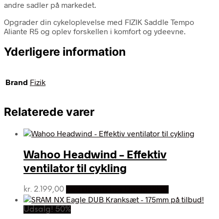
andre sadler på markedet.
Opgrader din cykeloplevelse med FIZIK Saddle Tempo
Aliante R5 og oplev forskellen i komfort og ydeevne.
Yderligere information
Brand
Fizik
Relaterede varer
Wahoo Headwind – Effektiv
ventilator til cykling
kr.
2.199,00
Bedste pris hos Dania Bikes
Udsalg! 50%