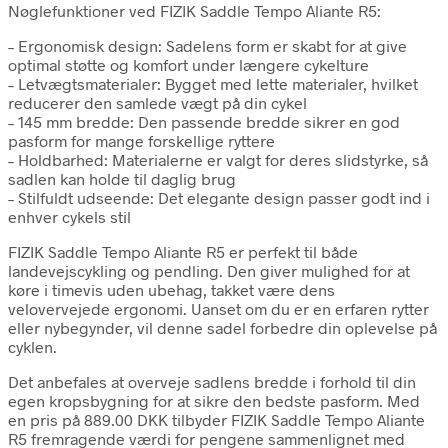
Nøglefunktioner ved FIZIK Saddle Tempo Aliante R5:
– Ergonomisk design: Sadelens form er skabt for at give
optimal støtte og komfort under længere cykelture
– Letvægtsmaterialer: Bygget med lette materialer, hvilket
reducerer den samlede vægt på din cykel
– 145 mm bredde: Den passende bredde sikrer en god
pasform for mange forskellige ryttere
– Holdbarhed: Materialerne er valgt for deres slidstyrke, så
sadlen kan holde til daglig brug
– Stilfuldt udseende: Det elegante design passer godt ind i
enhver cykels stil
FIZIK Saddle Tempo Aliante R5 er perfekt til både
landevejscykling og pendling. Den giver mulighed for at
køre i timevis uden ubehag, takket være dens
velovervejede ergonomi. Uanset om du er en erfaren rytter
eller nybegynder, vil denne sadel forbedre din oplevelse på
cyklen.
Det anbefales at overveje sadlens bredde i forhold til din
egen kropsbygning for at sikre den bedste pasform. Med
en pris på 889.00 DKK tilbyder FIZIK Saddle Tempo Aliante
R5 fremragende værdi for pengene sammenlignet med