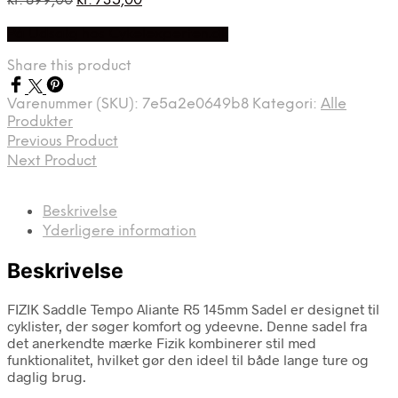
kr.
899,00
kr.
735,00
oprindelige
aktuelle
På Udsalg hos Cykelexperten.dk
pris
pris
var:
er:
Share this product
kr. 899,00.
kr. 735,00.
Varenummer (SKU):
7e5a2e0649b8
Kategori:
Alle
Produkter
Previous Product
Next Product
Beskrivelse
Yderligere information
Beskrivelse
FIZIK Saddle Tempo Aliante R5 145mm Sadel er designet til
cyklister, der søger komfort og ydeevne. Denne sadel fra
det anerkendte mærke Fizik kombinerer stil med
funktionalitet, hvilket gør den ideel til både lange ture og
daglig brug.