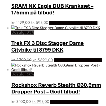
SRAM NX Eagle DUB Kranksæt –
175mm på tilbud!
Den
Den
kr.
1.199,00
kr.
598,00
På Udsalg hos Dania Bikes
oprindelige
aktuelle
pris
pris
Udsalg! 33%
var:
er:
kr. 1.199,00.
kr. 598,00.
Trek FX 3 Disc Stagger Dame
Citybike til 8799 DKK
Den
Den
kr.
8.799,00
kr.
5.899,00
På Udsalg hos Dania Bikes
oprindelige
aktuelle
pris
pris
var:
er:
Udsalg! 68%
kr. 8.799,00.
kr. 5.899,00.
Rockshox Reverb Stealth Ø30,9mm
Dropper Post – Godt tilbud!
Den
Den
kr.
3.100,00
kr.
998,00
På Udsalg hos Dania Bikes
oprindelige
aktuelle