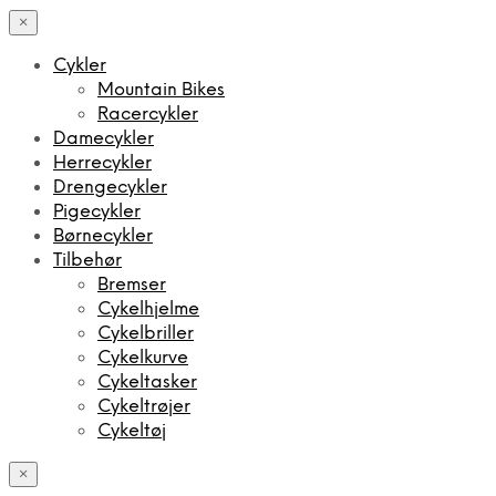
×
Cykler
Mountain Bikes
Racercykler
Damecykler
Herrecykler
Drengecykler
Pigecykler
Børnecykler
Tilbehør
Bremser
Cykelhjelme
Cykelbriller
Cykelkurve
Cykeltasker
Cykeltrøjer
Cykeltøj
×