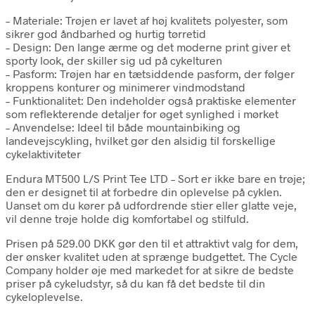
– Materiale: Trøjen er lavet af høj kvalitets polyester, som
sikrer god åndbarhed og hurtig tørretid
– Design: Den lange ærme og det moderne print giver et
sporty look, der skiller sig ud på cykelturen
– Pasform: Trøjen har en tætsiddende pasform, der følger
kroppens konturer og minimerer vindmodstand
– Funktionalitet: Den indeholder også praktiske elementer
som reflekterende detaljer for øget synlighed i mørket
– Anvendelse: Ideel til både mountainbiking og
landevejscykling, hvilket gør den alsidig til forskellige
cykelaktiviteter
Endura MT500 L/S Print Tee LTD – Sort er ikke bare en trøje;
den er designet til at forbedre din oplevelse på cyklen.
Uanset om du kører på udfordrende stier eller glatte veje,
vil denne trøje holde dig komfortabel og stilfuld.
Prisen på 529.00 DKK gør den til et attraktivt valg for dem,
der ønsker kvalitet uden at sprænge budgettet. The Cycle
Company holder øje med markedet for at sikre de bedste
priser på cykeludstyr, så du kan få det bedste til din
cykeloplevelse.