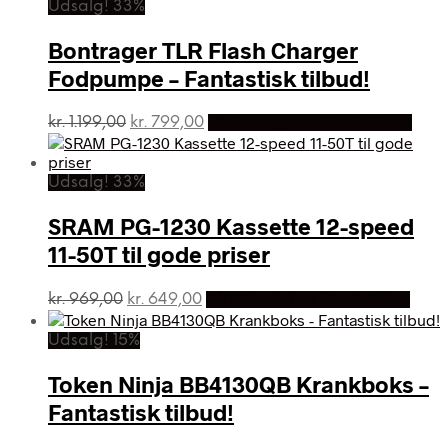
var:
er:
Udsalg! 33%
kr. 729,00.
kr. 699,00.
Bontrager TLR Flash Charger
Fodpumpe – Fantastisk tilbud!
Den
Den
kr.
1.199,00
kr.
799,00
På Udsalg hos Dania Bikes
oprindelige
aktuelle
pris
pris
var:
er:
Udsalg! 33%
kr. 1.199,00.
kr. 799,00.
SRAM PG-1230 Kassette 12-speed
11-50T til gode priser
Den
Den
kr.
969,00
kr.
649,00
På Udsalg hos Dania Bikes
oprindelige
aktuelle
pris
pris
Udsalg! 15%
var:
er:
kr. 969,00.
kr. 649,00.
Token Ninja BB4130QB Krankboks –
Fantastisk tilbud!