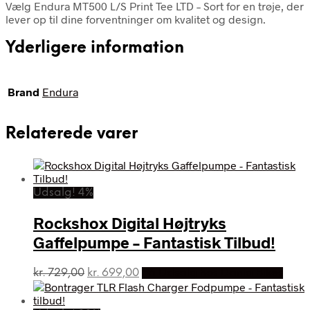
Vælg Endura MT500 L/S Print Tee LTD – Sort for en trøje, der
lever op til dine forventninger om kvalitet og design.
Yderligere information
Brand
Endura
Relaterede varer
Udsalg! 4%
Rockshox Digital Højtryks
Gaffelpumpe – Fantastisk Tilbud!
Den
Den
kr.
729,00
kr.
699,00
På Udsalg hos Dania Bikes
oprindelige
aktuelle
pris
pris