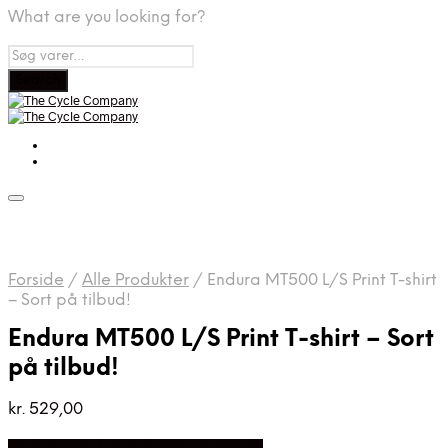
What are you looking for?
Forside
/
Alle Produkter
/
Endura MT500 L/S Print T-shirt
– Sort på tilbud!
Endura MT500 L/S Print T-shirt – Sort
på tilbud!
kr.
529,00
Bedste pris hos Cykelexperten.dk