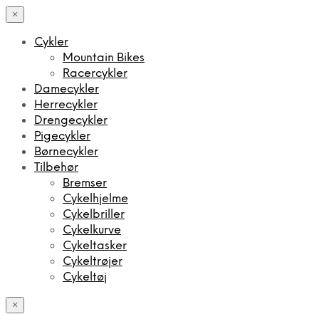
×
Cykler
Mountain Bikes
Racercykler
Damecykler
Herrecykler
Drengecykler
Pigecykler
Børnecykler
Tilbehør
Bremser
Cykelhjelme
Cykelbriller
Cykelkurve
Cykeltasker
Cykeltrøjer
Cykeltøj
×