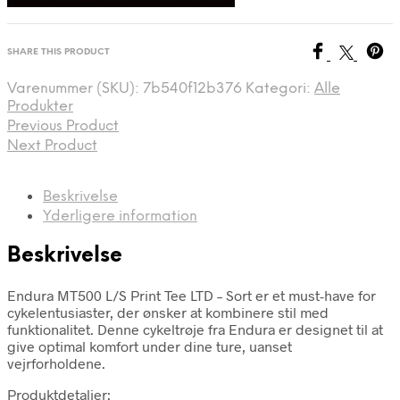
SHARE THIS PRODUCT
Varenummer (SKU):
7b540f12b376
Kategori:
Alle
Produkter
Previous Product
Next Product
Beskrivelse
Yderligere information
Beskrivelse
Endura MT500 L/S Print Tee LTD – Sort er et must-have for
cykelentusiaster, der ønsker at kombinere stil med
funktionalitet. Denne cykeltrøje fra Endura er designet til at
give optimal komfort under dine ture, uanset
vejrforholdene.
Produktdetaljer: