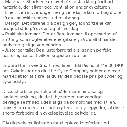
– Materiale: Shortsene er lavet af slidstærkt og åndbart
materiale, der sikrer god ventilation under cykelturen
– Liner: Den indvendige liner giver ekstra komfort og støtte,
så du kan cykle i timevis uden ubehag
– Design: Det stilrene blå design gør, at shortsene kan
bruges både på cyklen og til hverdag
– Praktiske lommer: Der er flere lommer til opbevaring af
småting som nøgler eller energibarer, så du altid har det
nødvendige lige ved hånden
– Justerbar talje: Den justerbare talje sikrer en perfekt
pasform, uanset hvilken kropsform du har
Endura Hummvee Short med liner – Blå fås nu til 749.00 DKK
hos Cykelexperten.dk. The Cycle Company holder øje med
markedet for at sikre, at du får den bedste pris på cykler og
cykeludstyr.
Disse shorts er perfekte til både mountainbike og
landevejscykling, da de tilbyder den nødvendige
bevægelsesfrihed uden at gå på kompromis med stilen.
Uanset om du er en erfaren rytter eller nybegynder, vil disse
shorts forbedre din cykeloplevelse betydeligt.
Giv dig selv muligheden for at opleve komforten ved