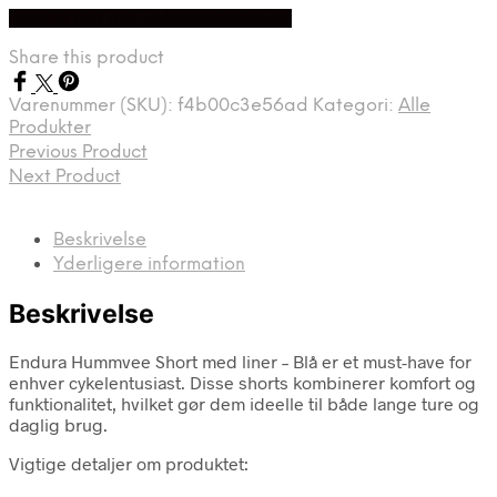
Bedste pris hos Cykelexperten.dk
Share this product
Varenummer (SKU):
f4b00c3e56ad
Kategori:
Alle
Produkter
Previous Product
Next Product
Beskrivelse
Yderligere information
Beskrivelse
Endura Hummvee Short med liner – Blå er et must-have for
enhver cykelentusiast. Disse shorts kombinerer komfort og
funktionalitet, hvilket gør dem ideelle til både lange ture og
daglig brug.
Vigtige detaljer om produktet: