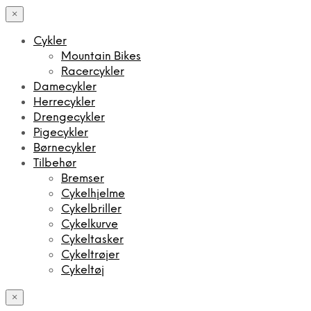
×
Cykler
Mountain Bikes
Racercykler
Damecykler
Herrecykler
Drengecykler
Pigecykler
Børnecykler
Tilbehør
Bremser
Cykelhjelme
Cykelbriller
Cykelkurve
Cykeltasker
Cykeltrøjer
Cykeltøj
×