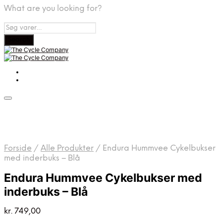
What are you looking for?
Forside
/
Alle Produkter
/
Endura Hummvee Cykelbukser
med inderbuks – Blå
Endura Hummvee Cykelbukser med
inderbuks – Blå
kr.
749,00