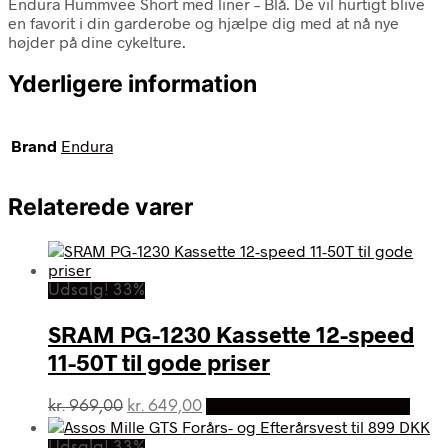
Endura Hummvee Short med liner – Blå. De vil hurtigt blive
en favorit i din garderobe og hjælpe dig med at nå nye
højder på dine cykelture.
Yderligere information
Brand
Endura
Relaterede varer
Udsalg! 33%
SRAM PG-1230 Kassette 12-speed
11-50T til gode priser
Den
Den
kr.
969,00
kr.
649,00
På Udsalg hos Dania Bikes
oprindelige
aktuelle
pris
pris
Udsalg! 33%