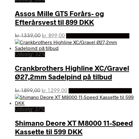
var:
er:
kr. 969,00.
kr. 649,00.
Assos Mille GTS Forårs- og
Efterårsvest til 899 DKK
Den
Den
kr.
1.339,00
kr.
899,00
På Udsalg hos Dania Bikes
oprindelige
aktuelle
pris
pris
var:
er:
Udsalg! 32%
kr. 1.339,00.
kr. 899,00.
Crankbrothers Highline XC/Gravel
Ø27,2mm Sadelpind på tilbud
Den
Den
kr.
1.899,00
kr.
1.299,00
På Udsalg hos Dania Bikes
oprindelige
aktuelle
pris
pris
var:
er:
Udsalg! 27%
kr. 1.899,00.
kr. 1.299,00.
Shimano Deore XT M8000 11-Speed
Kassette til 599 DKK