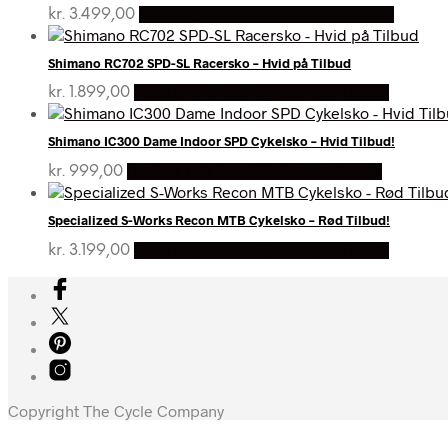
kr.
3.499,00
Bedste pris hos Cykelexperten.dk
Shimano RC702 SPD-SL Racersko – Hvid på Tilbud
kr.
1.899,00
Bedste pris hos Cykelexperten.dk
Shimano IC300 Dame Indoor SPD Cykelsko – Hvid Tilbud!
kr.
999,00
Bedste pris hos Cykelexperten.dk
Specialized S-Works Recon MTB Cykelsko – Rød Tilbud!
kr.
3.199,00
Bedste pris hos Cykelexperten.dk
Copyright The Cycle Company