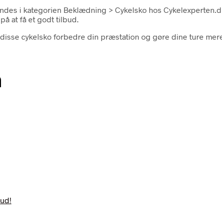
des i kategorien Beklædning > Cykelsko hos Cykelexperten.dk
å at få et godt tilbud.
il disse cykelsko forbedre din præstation og gøre dine ture me
n