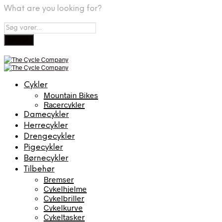
What are you looking for?
Cykler
Mountain Bikes
Racercykler
Damecykler
Herrecykler
Drengecykler
Pigecykler
Børnecykler
Tilbehør
Bremser
Cykelhjelme
Cykelbriller
Cykelkurve
Cykeltasker