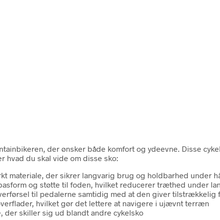
ainbikeren, der ønsker både komfort og ydeevne. Disse cykels
er hvad du skal vide om disse sko:
tærkt materiale, der sikrer langvarig brug og holdbarhed under h
asform og støtte til foden, hvilket reducerer træthed under la
overførsel til pedalerne samtidig med at den giver tilstrækkelig fl
rflader, hvilket gør det lettere at navigere i ujævnt terræn
, der skiller sig ud blandt andre cykelsko