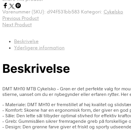
kr. 1.609,00.
kr. 1.149,00.
Varenummer (SKU):
d94f531bb583
Kategori:
Cykelsko
Previous Product
Next Product
Beskrivelse
Yderligere information
Beskrivelse
DMT MH10 MTB Cykelsko – Grøn er det perfekte valg for mount
stierne, uanset om du er nybegynder eller erfaren rytter. Her 
– Materiale: DMT MH10 er fremstillet af høj kvalitet og slids
– Komfort: Skoene har en ergonomisk form, der giver en god p
– Såle: Den lette sål tilbyder optimal stivhed for effektiv kraft
– Greb: Gummisålen sikrer fremragende greb på forskellige ove
– Design: Den grønne farve giver et friskt og sporty udseende