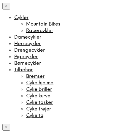
×
Cykler
Mountain Bikes
Racercykler
Damecykler
Herrecykler
Drengecykler
Pigecykler
Børnecykler
Tilbehør
Bremser
Cykelhjelme
Cykelbriller
Cykelkurve
Cykeltasker
Cykeltrøjer
Cykeltøj
×